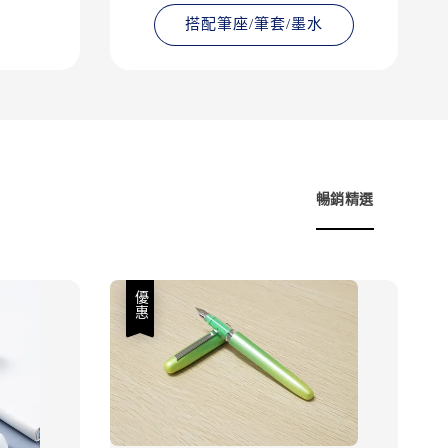
搭配筆座/筆套/墨水
暢銷精選
優惠