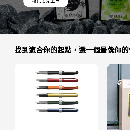
JUSPIRIT
新色搶先上市
台
灣
鋼
找到適合你的起點，選一個最像你的
筆
墨
水
專
門