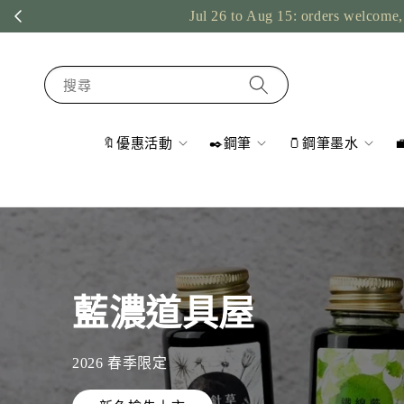
Jul 26 to Aug 15: orders welcome, shipping paused during our ove
搜尋
🔖優惠活動
✒️鋼筆
🫙鋼筆墨水
賈
絲
藍濃道具屋
筆
咧
2026 春季限定