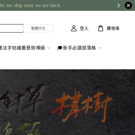
登入
購物車
書法字帖繪畫藝術禪繞
🎓新手必讀部落格