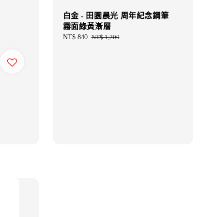
白金 - 田園晨光 周年紀念鋼筆
霧面綠黃漸層
Sale
NT$ 840
Regular
NT$ 1,200
price
price
】