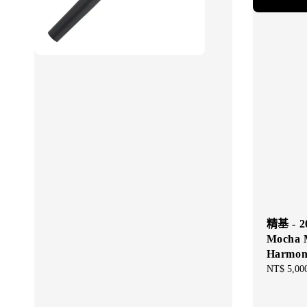
精基 - 
Mocha 
Harm
Regular
NT$ 5,00
price