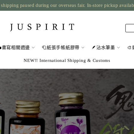
rseas fair. In-store pickup available; we ship once we are back.
💼書寫相關週邊
🧻紙張手帳紙膠帶
🪶沾水筆墨

NEW!! International Shipping & Customs