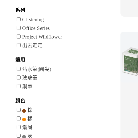
系列
Glistening
Office Series
Project Wildflower
出去走走
適用
沾水筆(圓尖)
玻璃筆
鋼筆
顏色
棕
橘
漸層
灰