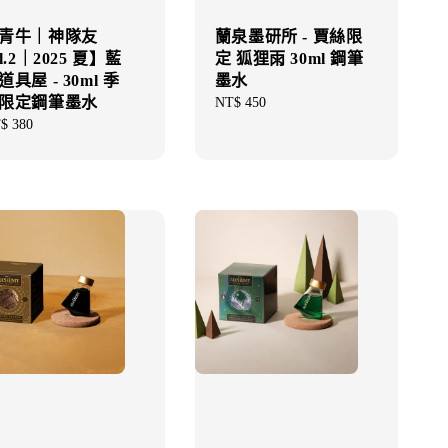
青牛｜神隊友
蘭泉墨研所 - 賈絲限
ol.2｜2025 夏】藍
定 狐狸雨 30ml 鋼筆
道具屋 - 30ml 季
墨水
限定鋼筆墨水
Regular
NT$ 450
price
gular
$ 380
ce