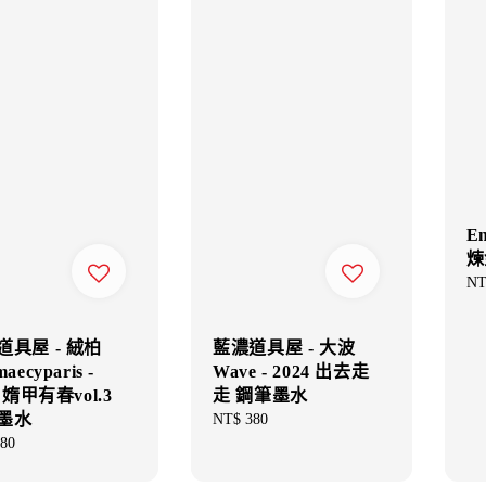
E
煉
Re
NT
pri
道具屋 - 絨柏
藍濃道具屋 - 大波
aecyparis -
Wave - 2024 出去走
5 媠甲有春vol.3
走 鋼筆墨水
墨水
Regular
NT$ 380
price
ar
80