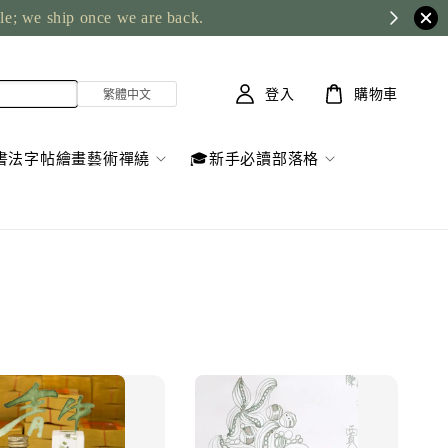
ble; we ship once we are back.
登入
購物車
書法字帖繪畫藝術禪繞
🎓新手必讀部落格