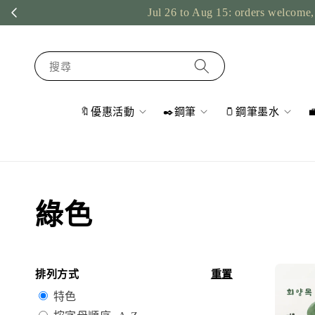
Jul 26 to Aug 15: orders welcome, 
搜尋
🔖優惠活動
✒️鋼筆
🫙鋼筆墨水
綠色
排列方式
重置
特色