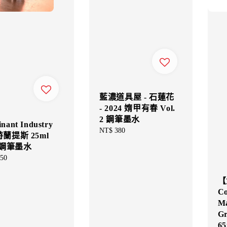
藍濃道具屋 - 石蓮花
- 2024 媠甲有春 Vol.
2 鋼筆墨水
nant Industry
Regular
NT$ 380
特蘭提斯 25ml
price
鋼筆墨水
ar
50
【
Co
Ma
Gr
65