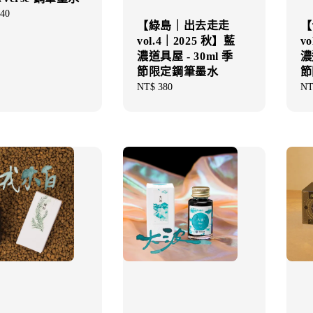
ar
40
【綠島｜出去走走
【
vol.4｜2025 秋】藍
v
濃道具屋 - 30ml 季
濃
節限定鋼筆墨水
節
Regular
NT$ 380
Re
NT
price
pri