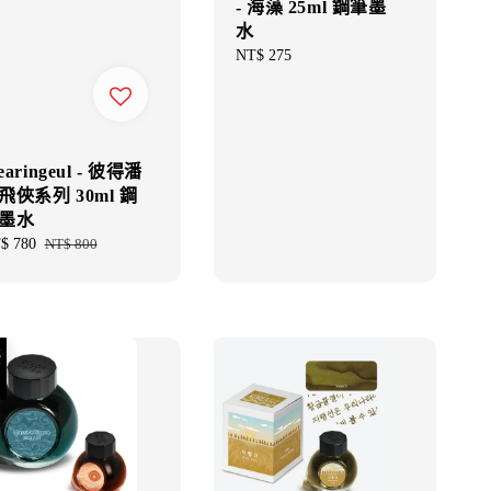
- 海藻 25ml 鋼筆墨
水
Regular
NT$ 275
price
earingeul - 彼得潘
飛俠系列 30ml 鋼
墨水
e
$ 780
Regular
NT$ 800
ce
price