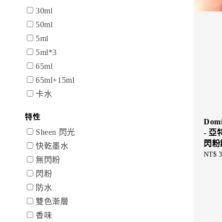
30ml
50ml
5ml
5ml*3
65ml
65ml+15ml
卡水
特性
Domi
Sheen 閃光
- 亞
閃粉
快乾墨水
Regul
NT$ 3
無閃粉
price
閃粉
防水
雙色漸層
香味