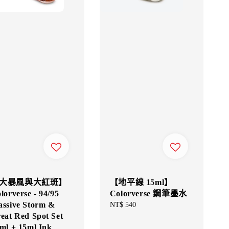
大暴風與大紅斑】
【地平線 15ml】
lorverse - 94/95
Colorverse 鋼筆墨水
ssive Storm &
Regular
NT$ 540
eat Red Spot Set
price
ml + 15ml Ink