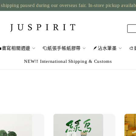
shipping paused during our overseas fair. In-store pickup availa
💼書寫相關週邊
🧻紙張手帳紙膠帶
🪶沾水筆墨

NEW!! International Shipping & Customs