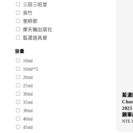
三田三昭堂
吳竹
奎師那
摩天輪出版社
藍濃道具屋
容量
10ml
10ml*5
20ml
25ml
30ml
藍濃
Cham
35ml
202
38ml
鋼筆
40ml
Regul
NT$ 3
45ml
price