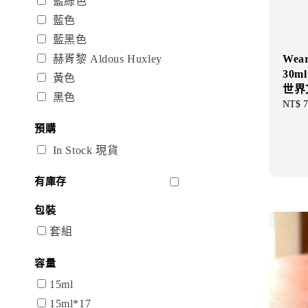
藍綠色
藍色
藍黑色
Wea
赫胥黎 Aldous Huxley
30
黃色
世界
黑色
Sale
NT$ 7
price
預購
In Stock 現貨
有庫存
包裝
套組
容量
15ml
15ml*17