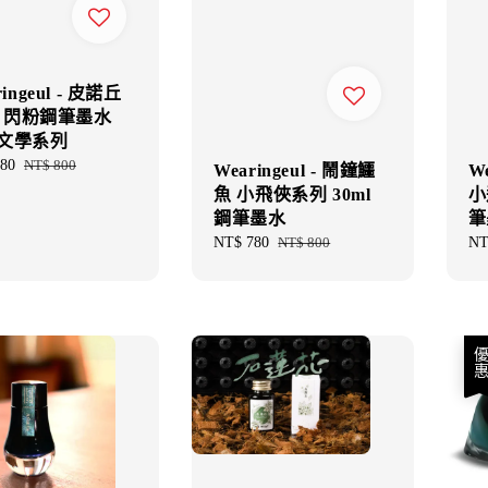
ringeul - 皮諾丘
ml 閃粉鋼筆墨水
文學系列
80
Regular
NT$ 800
Wearingeul - 鬧鐘鱷
W
price
魚 小飛俠系列 30ml
小
鋼筆墨水
筆
Sale
NT$ 780
Regular
NT$ 800
Sal
NT
price
price
pri
優惠