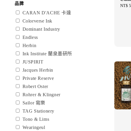
品牌
Regul
NT$ 5
price
CARAN D'ACHE 卡達
Colorverse Ink
Dominant Industry
Endless
Herbin
Ink Institute 蘭泉墨研所
JUSPIRIT
Jacques Herbin
Private Reserve
Robert Oster
Rohrer & Klingner
Sailor 寫樂
TAG Stationery
Tono & Lims
Wearingeul