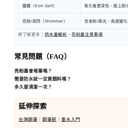
鐵膽（Iron Gall）
氧化後更深色、紙上耐
亮粉/高閃（Shimmer）
含金粉/珠光，角度變化
想了解更多：
防水墨解析
・
亮粉墨注意事項
常見問題（FAQ）
亮粉墨會堵筆嗎？
需要防水就一定買顏料嗎？
多久要清潔一次？
延伸探索
台灣鋼筆
｜
鋼筆紙
｜
墨水入門