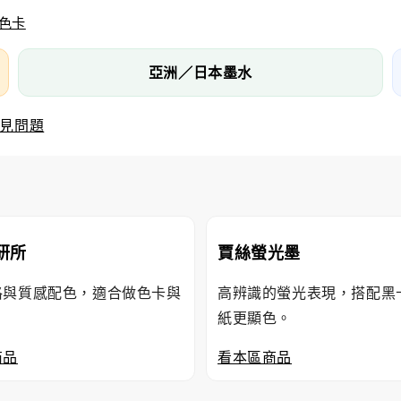
色卡
亞洲／日本墨水
見問題
研所
賈絲螢光墨
格與質感配色，適合做色卡與
高辨識的螢光表現，搭配黑
紙更顯色。
商品
看本區商品