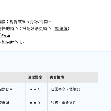
膽；視覺效果→亮粉/高閃。
得快的顏色；搭配好紙更顯色（
鋼筆紙
）。
筆指南
。
（
如何做色卡
）。
清潔難度
適合情境
相對容易
★☆☆
日常書寫、做筆記
較低調
★★☆
簽核、重要文件