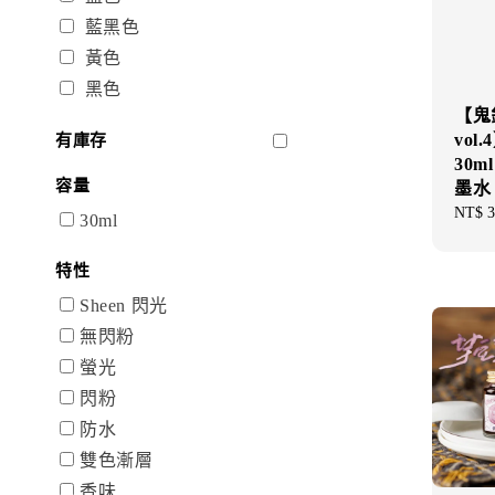
藍黑色
黃色
黑色
【鬼
vol
有庫存
30
容量
墨水
Regul
NT$ 3
30ml
price
特性
Sheen 閃光
無閃粉
螢光
閃粉
防水
雙色漸層
香味