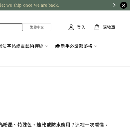
ble; we ship once we are back.
登入
購物車
書法字帖繪畫藝術禪繞
🎓新手必讀部落格
亮粉墨、特殊色、速乾或防水應用
？這裡一次看懂。