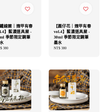
鐵線蕨｜媠甲有春
【圓仔花｜媠甲有春
ol.4】藍濃道具屋 -
vol.4】藍濃道具屋 -
0ml 季節限定鋼筆
30ml 季節限定鋼筆
水
墨水
gular
$ 380
Regular
NT$ 380
ce
price