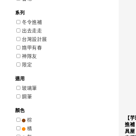
系列
冬令進補
出去走走
台灣設計展
媠甲有春
神隊友
限定
適用
玻璃筆
鋼筆
顏色
【芋
棕
進補 
橘
具屋 