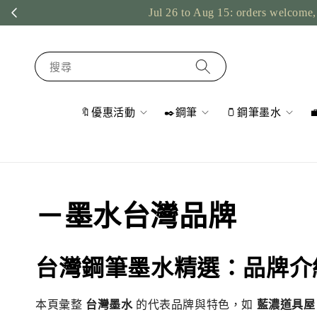
Jul 26 to Aug 15: orders welcome, 
搜尋
🔖優惠活動
✒️鋼筆
🫙鋼筆墨水
－墨水台灣品牌
台灣鋼筆墨水精選：品牌介
本頁彙整
台灣墨水
的代表品牌與特色，如
藍濃道具屋