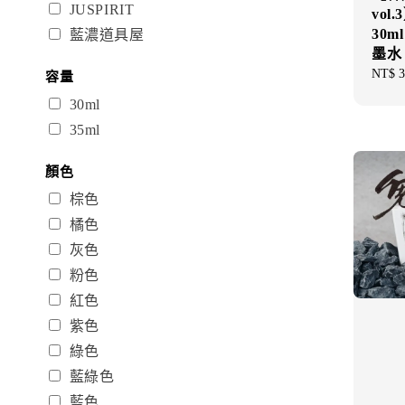
JUSPIRIT
vol
30
藍濃道具屋
墨水
Regul
NT$ 3
容量
price
30ml
35ml
顏色
棕色
橘色
灰色
粉色
紅色
紫色
綠色
藍綠色
藍色