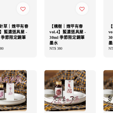
針草｜媠甲有春
【構樹｜媠甲有春
【
.4】藍濃道具屋 -
vol.4】藍濃道具屋 -
v
ml 季節限定鋼筆
30ml 季節限定鋼筆
3
墨水
墨
ar
80
Regular
NT$ 380
Re
NT
price
pri