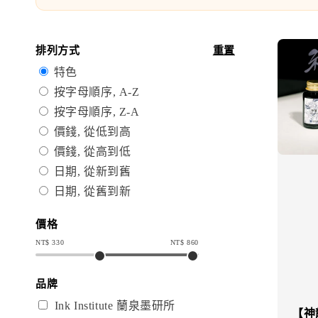
排列方式
重置
特色
按字母順序, A-Z
按字母順序, Z-A
價錢, 從低到高
價錢, 從高到低
日期, 從新到舊
日期, 從舊到新
價格
NT$
330
NT$
860
品牌
Ink Institute 蘭泉墨研所
【神