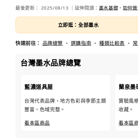
最後更新：
2025/08/13
｜延伸閱讀：
墨水基礎
・
如何做
立即逛：全部墨水
快速前往：
品牌總覽
・
選購指南
・
種類比較表
・
常
台灣墨水品牌總覽
藍濃道具屋
蘭泉墨
台灣代表品牌，地方色彩與季節主題
實驗風
豐富，色域完整。
收藏。
看本區商品
看本區