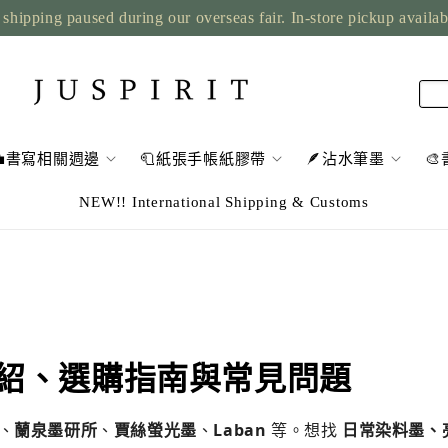
shipping paused during our overseas fair. In-store pickup availa
💼書寫相關週邊
🧻紙張手帳紙膠帶
🪶沾水筆墨

NEW!! International Shipping & Customs
紹、選購指南與常見問題
、
蘭泉墨研所
、
賈絲螢光墨
、
Laban
等。想找
日常染料墨、