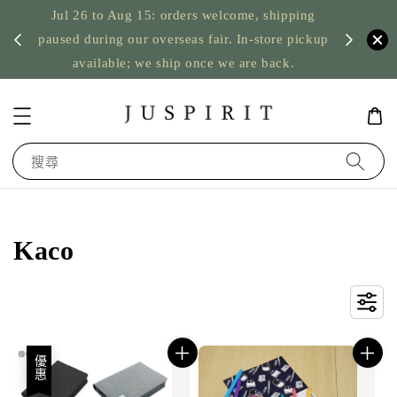
Jul 26 to Aug 15: orders welcome, shipping
暫停寄
US orde
paused during our overseas fair. In-store pickup
available; we ship once we are back.
搜尋
Kaco
優惠