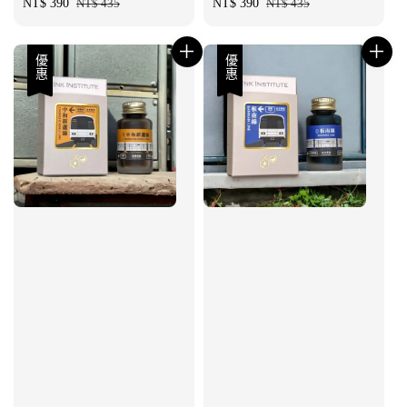
Sale
NT$ 390
Regular
NT$ 435
Sale
NT$ 390
Regular
NT$ 435
price
price
price
price
優惠
優惠