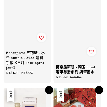
Baconpress 五花鹽 - 水
牛 buffalo - 2023 週曆
手帳《日月 Jour après
蘭泉墨研所 - 砌玉 30ml
jour》
奢華尊爵系列 鋼筆墨水
Regular
NT$ 620
-
NT$ 957
Sale
NT$ 420
Regular
NT$ 450
price
price
price
優惠
售完
售完