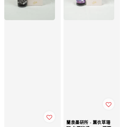
蘭泉墨研所 - 薰衣草珊