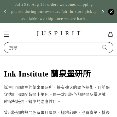
ping
US orders: taxes prepaid up to USD 2,500,
pickup
台灣筆墨
nothing to pay on delivery
搜尋
Ink Institute 蘭泉墨研所
誕生自實驗室的蘭泉墨研所，擁有強大的調色技術，目前保
守估計可調配超過十萬色。每一款出版色都經過反覆測試，
確保對紙張、鋼筆的適應性佳。
曾出版過的熱門色有雪月星影、極地幻舞、池霧春笙、桃後