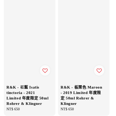
R&K - 菘藍 Isatis
R&K - 板栗色 Maroon
tinctoria - 2021
- 2019 Limited 年度限
Limited 年度限定 50ml
定 50ml Rohrer &
Rohrer & Klingner
Klingner
Regular
NT$ 650
Regular
NT$ 650
price
price