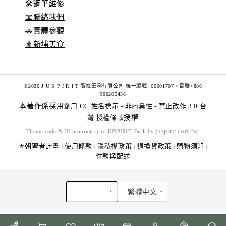
🛠️鋼筆維修
📧聯絡我們
🚗實體參觀
🧋新埔美食
©2026 J U S P I R I T 賈絲筆咧有限公司 統一編號: 60601707。電聯+886
900205436
本著作係採用
創用 CC 姓名標示 - 非商業性 - 禁止改作 3.0 台
灣 授權條款
授權
juspirit.com.tw
Theme code & UI proprietary to JUSPIRIT. Built by
.
⚜️朝聖者計畫
使用條款
隱私權政策
退換貨政策
購物須知
|
|
|
|
|
付款與配送