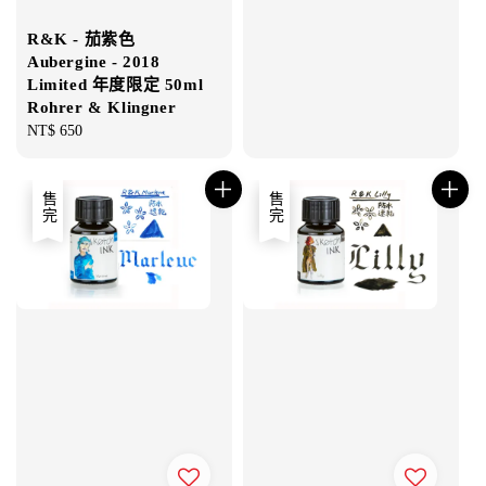
R&K - 茄紫色
Aubergine - 2018
Limited 年度限定 50ml
Rohrer & Klingner
Regular
NT$ 650
price
售完
售完