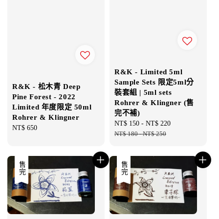
R&K - Limited 5ml
Sample Sets 限定5ml分
R&K - 松木青 Deep
裝套組 | 5ml sets
Pine Forest - 2022
Rohrer & Klingner (售
Limited 年度限定 50ml
完不補)
Rohrer & Klingner
Sale
NT$ 150
-
NT$ 220
Regular
Regular
NT$ 650
price
NT$ 180
-
NT$ 250
price
price
售完
售完