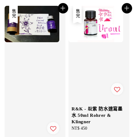
售完
售完
R&K - 靛紫 防水速寫墨
水 50ml Rohrer &
Klingner
Regular
NT$ 450
price