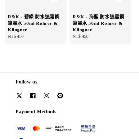
R&K - 碧綠 防水速寫鋼
R&K - 海藍 防水速寫鋼
筆墨水 50ml Rohrer &
筆墨水 50ml Rohrer &
Klingner
Klingner
Regular
NT$ 450
Regular
NT$ 450
price
price
Follow us
Payment Methods