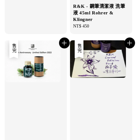
R&K - 鋼筆清潔液 洗筆
液 45ml Rohrer &
Klingner
Regular
NT$ 450
price
售完
優惠
售完