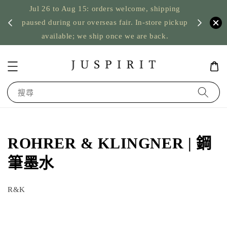
Jul 26 to Aug 15: orders welcome, shipping
暫停寄
US orde
paused during our overseas fair. In-store pickup
available; we ship once we are back.
搜尋
ROHRER & KLINGNER | 鋼
筆墨水
R&K