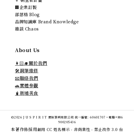
🏢企業訂製
部落格 Blog
品牌知識庫 Brand Knowledge
雜談 Chaos
About Us
👩🏻‍🎓關於我們
🛠️鋼筆維修
📧聯絡我們
🚗實體參觀
🧋新埔美食
©2026 J U S P I R I T 賈絲筆咧有限公司 統一編號: 60601707。電聯+886
900205436
本著作係採用
創用 CC 姓名標示 - 非商業性 - 禁止改作 3.0 台