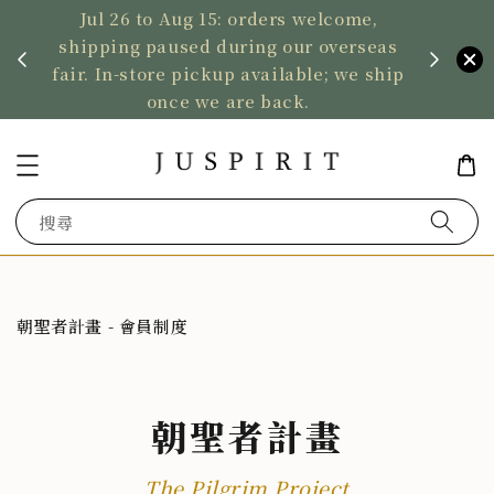
Jul 26 to Aug 15: orders welcome,
、暫停寄
shipping paused during our overseas
US ord
fair. In-store pickup available; we ship
2,50
once we are back.
搜尋
朝聖者計畫 - 會員制度
朝聖者計畫
The Pilgrim Project