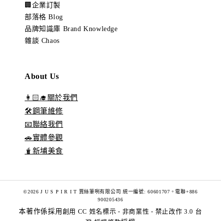
🏢企業訂製
部落格 Blog
品牌知識庫 Brand Knowledge
雜談 Chaos
About Us
👩🏻‍🎓關於我們
🛠️鋼筆維修
📧聯絡我們
🚗實體參觀
🧋新埔美食
©2026 J U S P I R I T 賈絲筆咧有限公司 統一編號: 60601707。電聯+886
900205436
本著作係採用
創用 CC 姓名標示 - 非商業性 - 禁止改作 3.0 台