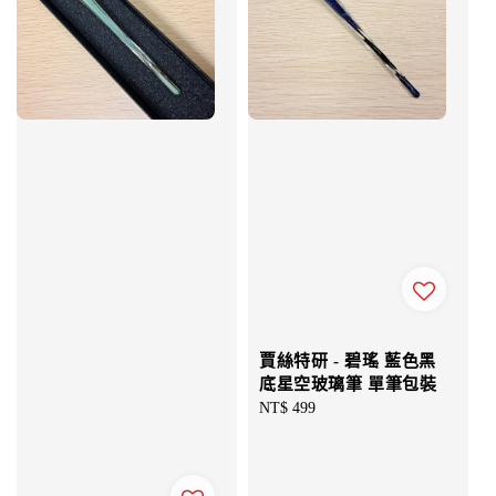
賈絲特研 - 碧瑤 藍色黑
底星空玻璃筆 單筆包裝
Regular
NT$ 499
price