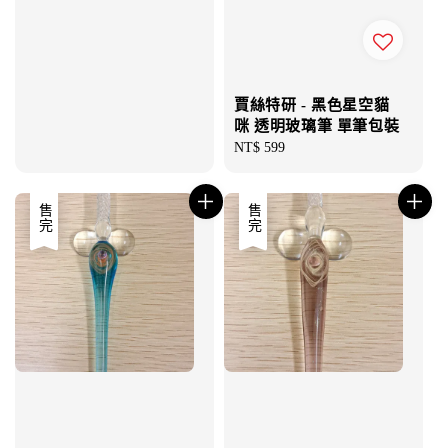
賈絲特研 - 黑色星空貓
咪 透明玻璃筆 單筆包裝
Regular
NT$ 599
price
售完
售完