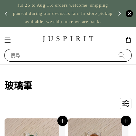
pping
US orders: taxes prepaid up to USD 2,500,
 pickup
台灣筆
nothing to pay on delivery
k.
搜尋
玻璃筆