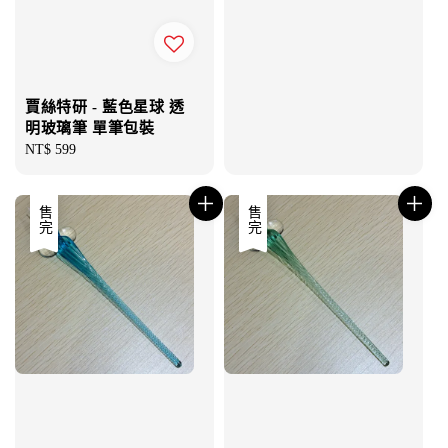
賈絲特研 - 藍色星球 透
明玻璃筆 單筆包裝
Regular
NT$ 599
price
售完
售完