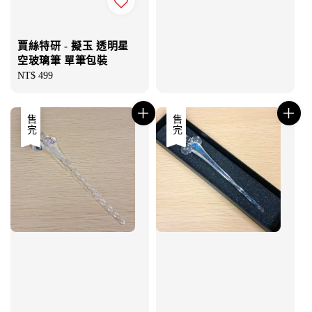
賈絲特研 - 擬玉 透明星
空玻璃筆 單筆包裝
Regular
NT$ 499
price
售完
售完