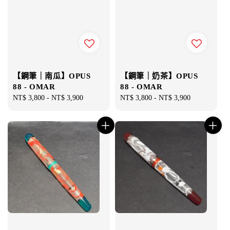
【鋼筆｜南瓜】OPUS
【鋼筆｜奶茶】OPUS
88 - OMAR
88 - OMAR
Regular
NT$ 3,800
-
NT$ 3,900
Regular
NT$ 3,800
-
NT$ 3,900
price
price