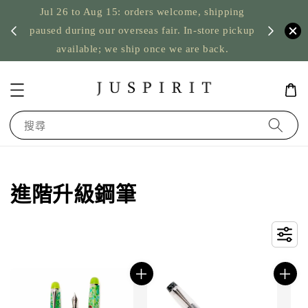
Jul 26 to Aug 15: orders welcome, shipping
暫停寄
US orde
paused during our overseas fair. In-store pickup
available; we ship once we are back.
搜尋
進階升級鋼筆