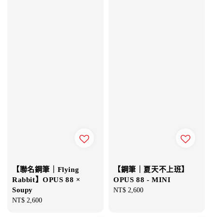
【聯名鋼筆｜Flying
【鋼筆｜夏天不上班】
Rabbit】OPUS 88 ×
OPUS 88 - MINI
Soupy
Regular
NT$ 2,600
Regular
NT$ 2,600
price
price