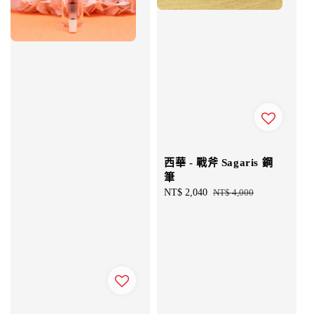
西華 - 戰斧 Sagaris 鋼
筆
Sale
NT$ 2,040
Regular
NT$ 4,000
price
price