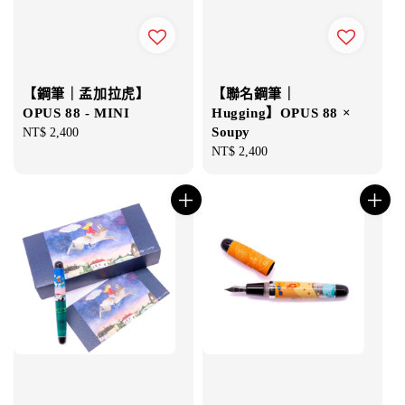
【鋼筆｜孟加拉虎】
【聯名鋼筆｜
OPUS 88 - MINI
Hugging】OPUS 88 ×
Soupy
Regular
NT$ 2,400
price
Regular
NT$ 2,400
price