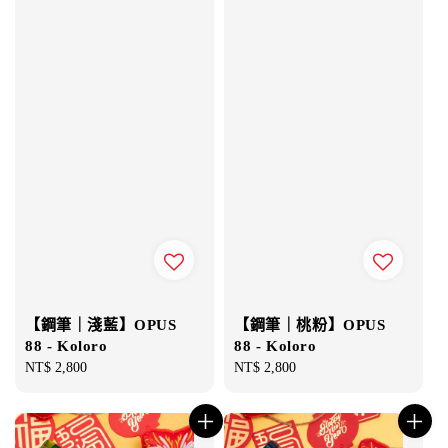
【鋼筆｜淺藍】OPUS
【鋼筆｜桃粉】OPUS
88 - Koloro
88 - Koloro
Regular
NT$ 2,800
Regular
NT$ 2,800
price
price