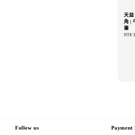
天益 
角 |
筆
Regul
NT$ 3
price
Follow us
Payment 