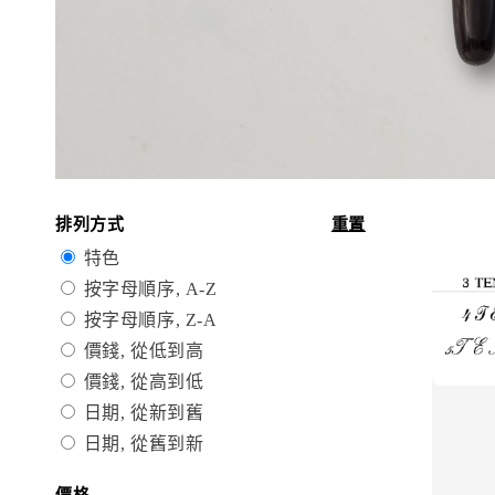
排列方式
重置
特色
按字母順序, A-Z
按字母順序, Z-A
價錢, 從低到高
價錢, 從高到低
日期, 從新到舊
日期, 從舊到新
價格