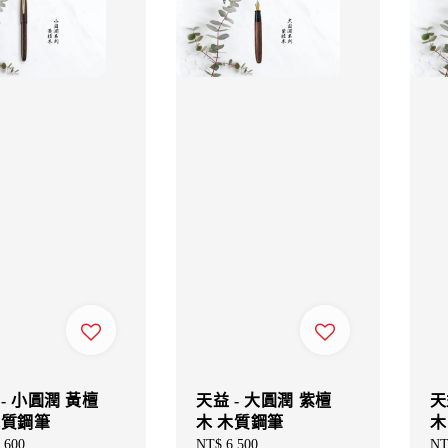
- 小圓潤 黃檀
天益 - 大圓潤 紫檀
天
木質鋼筆
木 木質鋼筆
木
ar
,600
Regular
NT$ 6,500
Re
NT