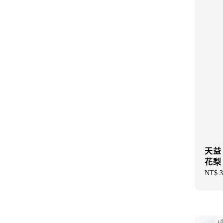
天益 
花梨
Regul
NT$ 3
price