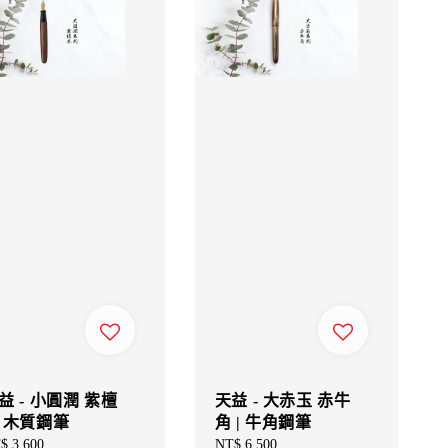
益 - 小圓潤 紫檀
天益 - 大赤玉 赤牛
 木質鋼筆
角 | 牛角鋼筆
gular
$ 3,600
Regular
NT$ 6,500