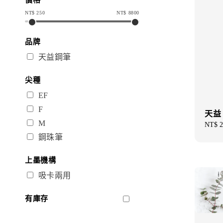
NT$
250
NT$
8800
品牌
天益鋼筆
尖種
EF
F
天益
M
Regul
NT$ 2
price
鋼珠筆
上墨機構
吸卡兩用
有庫存