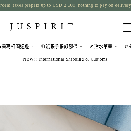
rders: taxes prepaid up to USD 2,500, nothing to pay on deliver
💼書寫相關週邊
🧻紙張手帳紙膠帶
🪶沾水筆墨

NEW!! International Shipping & Customs