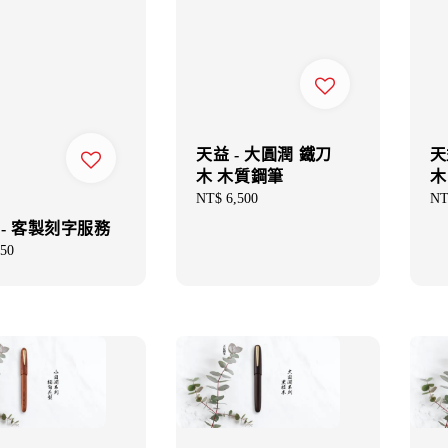
天益 - 大圓潤 鐵刀
天
木 木質鋼筆
木
Regular
NT$ 6,500
Re
NT
price
pri
 - 客製刻字服務
ar
50