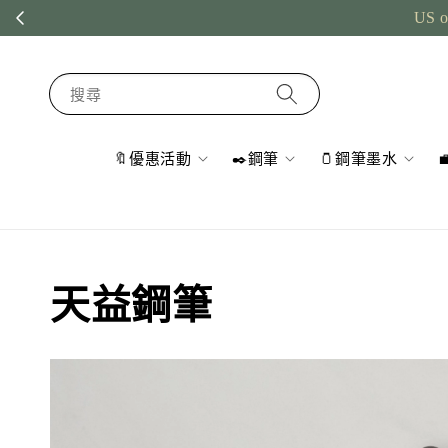
US o
搜尋
🔖優惠活動
✒️鋼筆
🫙鋼筆墨水
天益鋼筆