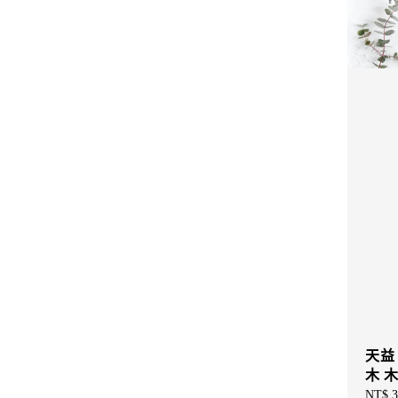
天益 
木 
Regul
NT$ 3