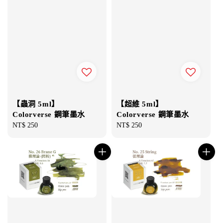
【蟲洞 5ml】
【超維 5ml】
Colorverse 鋼筆墨水
Colorverse 鋼筆墨水
Regular
NT$ 250
Regular
NT$ 250
price
price