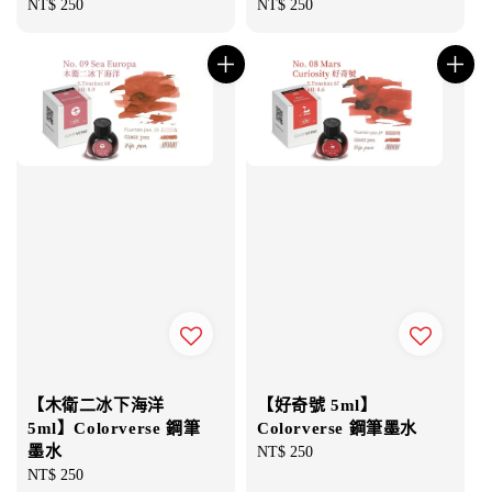
Regular
NT$ 250
Regular
NT$ 250
price
price
【木衛二冰下海洋
【好奇號 5ml】
5ml】Colorverse 鋼筆
Colorverse 鋼筆墨水
墨水
Regular
NT$ 250
Regular
NT$ 250
price