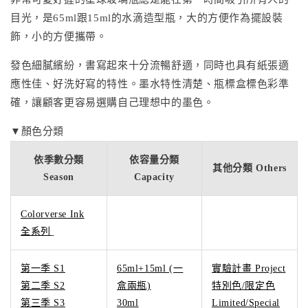
目光，是65ml跟15ml的水滴造型瓶，大的方便作為擺設裝
飾，小的方便攜帶。
發色細膩繽紛，書寫起來十分流暢舒適，同時也具有紙張適
應性佳、好洗好寫的特性。墨水特性清楚、瓶標盒標色彩準
確，讓顧客更容易選購自己理想中的墨色。
▼顏色分類
依季數分類
依容量分類
其他分類 Others
Season
Capacity
Colorverse Ink
全系列
第一季 S1
65ml+15ml (一
實驗計畫 Project
第二季 S2
盒兩瓶)
特別色/限定色
第三季 S3
30ml
Limited/Special