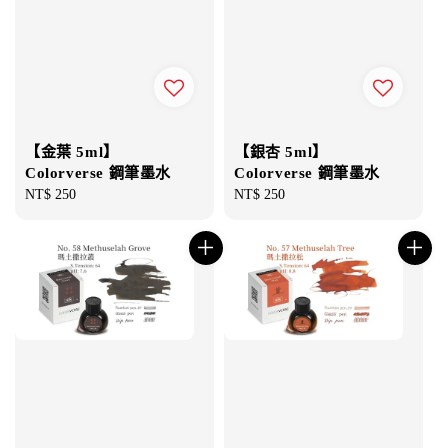
【金葉 5ml】
【銀杏 5ml】
Colorverse 鋼筆墨水
Colorverse 鋼筆墨水
Regular
NT$ 250
Regular
NT$ 250
price
price