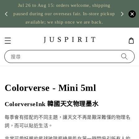
ping
US orders: taxes prepaid up to USD 2,500,
pickup
台灣筆墨
nothing to pay on delivery
搜尋
Colorverse - Mini 5ml
ColorverseInk 韓國天文物理墨水
每季會有搭配的不同主題，讓天文不再是艱深難懂的物理名
詞，而可以貼近生活。
非常可愛好握的星球玻璃瓶總是能在第一時間吸引所有人的