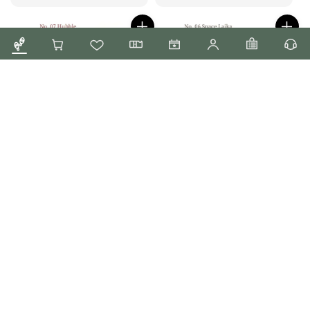
price
【哈伯望遠鏡 5ml】
【蘇聯太空犬萊卡
Colorverse 鋼筆墨水
5ml】Colorverse 鋼筆
墨水
Regular
NT$ 250
price
Regular
NT$ 250
price