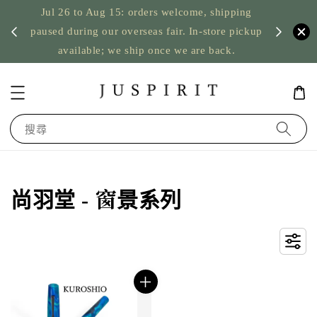
Jul 26 to Aug 15: orders welcome, shipping
暫停寄
US orde
paused during our overseas fair. In-store pickup
available; we ship once we are back.
搜尋
尚羽堂 - 窗景系列