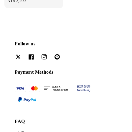
Regular
NT$ 2,200
price
Follow us
Payment Methods
FAQ