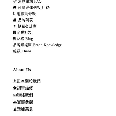
💡 常見問題 FAQ
🚚 付款與運送說明 💳
🔃 退換貨條款
🏬 品牌列表
⚜️ 朝聖者計畫
🏢企業訂製
部落格 Blog
品牌知識庫 Brand Knowledge
雜談 Chaos
About Us
👩🏻‍🎓關於我們
🛠️鋼筆維修
📧聯絡我們
🚗實體參觀
🧋新埔美食