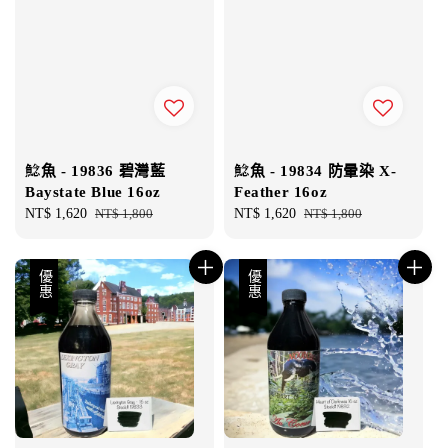
鯰魚 - 19836 碧灣藍
鯰魚 - 19834 防暈染 X-
Baystate Blue 16oz
Feather 16oz
Sale
NT$ 1,620
Regular
NT$ 1,800
Sale
NT$ 1,620
Regular
NT$ 1,800
price
price
price
price
優惠
優惠