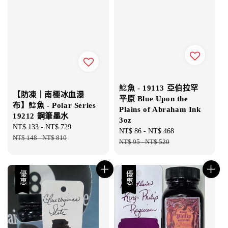
鯰魚 - 19113 亞伯拉罕
【防凍｜南極冰血瀑
平原 Blue Upon the
布】鯰魚 - Polar Series
Plains of Abraham Ink
19212 鋼筆墨水
3oz
Sale
NT$ 133
-
NT$ 729
Regular
Sale
NT$ 86
-
NT$ 468
Regular
price
NT$ 148
-
NT$ 810
price
price
NT$ 95
-
NT$ 520
price
優惠
優惠