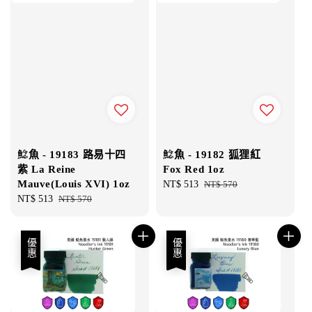
鯰魚 - 19183 路易十四
鯰魚 - 19182 狐狸紅
紫 La Reine
Fox Red 1oz
Mauve(Louis XVI) 1oz
Sale
NT$ 513
Regular
NT$ 570
Sale
NT$ 513
Regular
NT$ 570
price
price
price
price
優惠
優惠