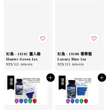
鯰魚 - 19181 獵人綠
鯰魚 - 19180 奢華藍
Hunter Green 1oz
Luxury Blue 1oz
Sale
NT$ 513
Regular
NT$ 570
Sale
NT$ 513
Regular
NT$ 570
price
price
price
price
優惠
優惠