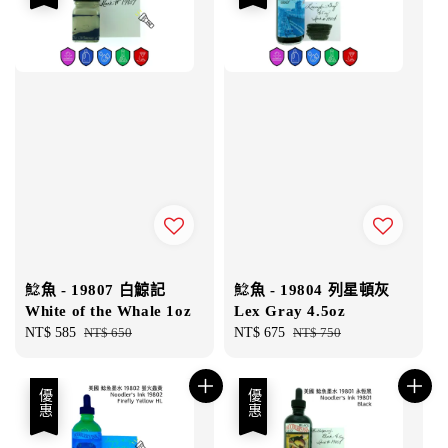
鯰魚 - 19807 白鯨記
鯰魚 - 19804 列星頓灰
White of the Whale 1oz
Lex Gray 4.5oz
Sale
NT$ 585
Regular
NT$ 650
Sale
NT$ 675
Regular
NT$ 750
price
price
price
price
優惠
優惠