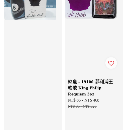
鯰魚 - 19106 菲利浦王
輓歌 King Philip
Requiem 3oz
Sale
NT$ 86
-
NT$ 468
Regular
price
NT$ 95
-
NT$ 520
price