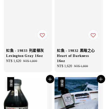
鯰魚 - 19833 列星頓灰
鯰魚 - 19832 黑暗之心
Lexington Gray 16oz
Heart of Darkness
16oz
Sale
NT$ 1,620
Regular
NT$ 1,800
price
price
Sale
NT$ 1,620
Regular
NT$ 1,800
price
price
優惠
優惠