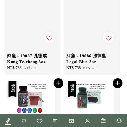
鯰魚 - 19087 孔德成
鯰魚 - 19086 法律藍
Kung Te-cheng 3oz
Legal Blue 3oz
Sale
NT$ 738
Regular
NT$ 820
Sale
NT$ 738
Regular
NT$ 820
price
price
price
price
優惠
優惠