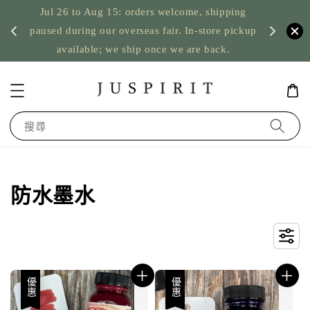
Jul 26 to Aug 15: orders welcome, shipping
暫停寄
US orde
paused during our overseas fair. In-store pickup
available; we ship once we are back.
搜尋
防水墨水
優惠
優惠