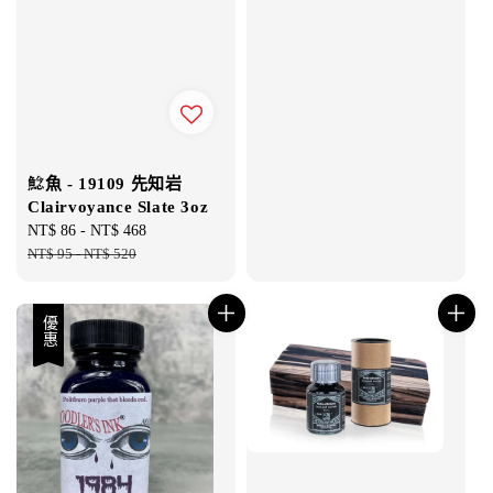
鯰魚 - 19109 先知岩
Clairvoyance Slate 3oz
Sale
NT$ 86
-
NT$ 468
Regular
price
NT$ 95
-
NT$ 520
price
優惠