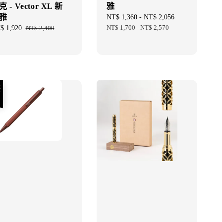
 - Vector XL 新
雅
雅
Sale
NT$ 1,360
-
NT$ 2,056
Regular
price
NT$ 1,700
-
NT$ 2,570
price
e
$ 1,920
Regular
NT$ 2,400
ce
price