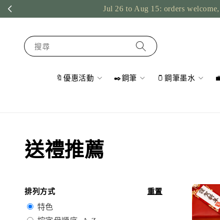
Jul 26 to Aug 15: orders welcome, 
搜尋
🔖優惠活動
✒️鋼筆
🫙鋼筆墨水
送禮推薦
排列方式
重置
特色