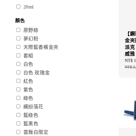
20ml
顏色
原野綠
【鋼
夢幻粉
金夾限
天際藍香檳金夾
派克 -
威雅
套組
Sale
NT$ 1
白色
price
NT$ 2
白色 玫瑰金
紅色
紫色
綠色
繽紛落花
藍綠色
藍黑色
雲舞白限定