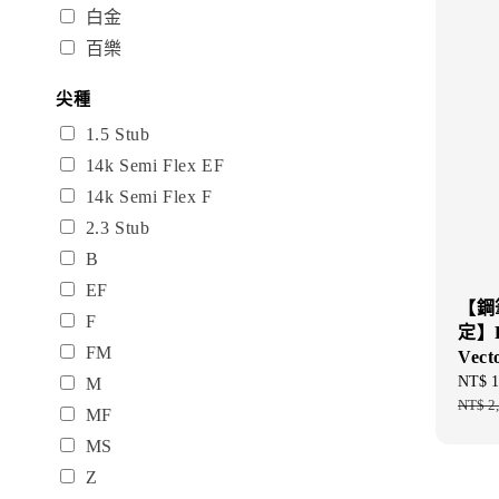
白金
百樂
尖種
1.5 Stub
14k Semi Flex EF
14k Semi Flex F
2.3 Stub
B
EF
【鋼
F
定】P
FM
Vec
Sale
NT$ 1
M
price
NT$ 2
MF
MS
Z