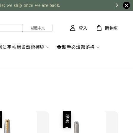
ble; we ship once we are back.
登入
購物車
書法字帖繪畫藝術禪繞
🎓新手必讀部落格
優惠