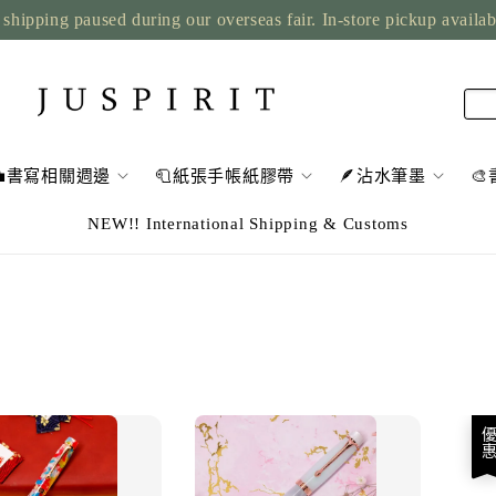
shipping paused during our overseas fair. In-store pickup availa
💼書寫相關週邊
🧻紙張手帳紙膠帶
🪶沾水筆墨

NEW!! International Shipping & Customs
優惠