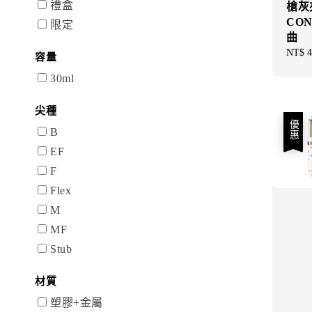
禮盒
槍灰夾
CON
限定
曲
Regul
NT$ 4
容量
price
30ml
尖種
優惠
B
EF
F
Flex
M
MF
Stub
材質
塑膠+金屬