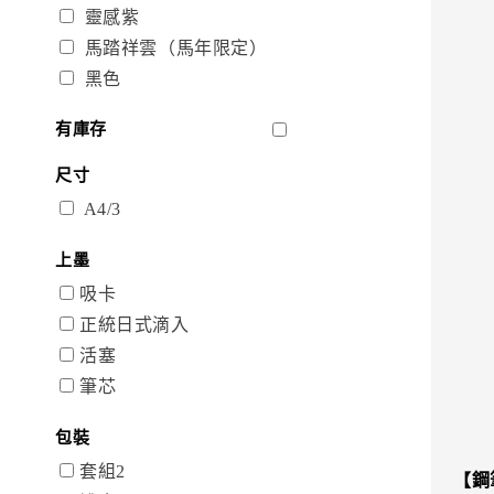
靈感紫
馬踏祥雲（馬年限定）
黑色
有庫存
尺寸
A4/3
上墨
吸卡
正統日式滴入
活塞
筆芯
包裝
套組2
【鋼