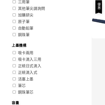
三用筆
優惠
其他筆尖請詢問
加購研尖
原子筆
自動鉛筆
鋼珠筆
上墨機構
吸卡兩用
吸卡滴入三用
正統日式滴入
正統滴入式
活塞上墨
筆芯
鋼珠筆芯
容量