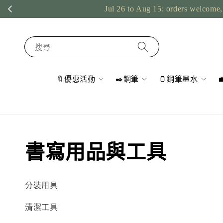
Jul 26 to Aug 15: orders welcome, 
搜尋
🔖優惠活動
✒️鋼筆
🫙鋼筆墨水
書寫用品與工具
分裝用具
清潔工具