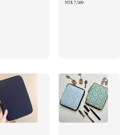
ce
Regular
NT$ 7,500
price