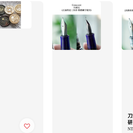
刀
研
Re
NT