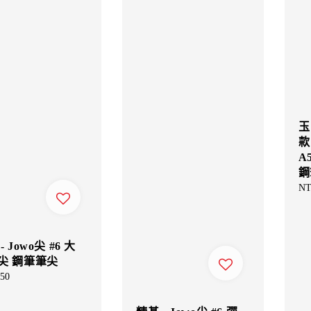
玉
款
A
鋼
Re
NT
pri
- Jowo尖 #6 大
尖 鋼筆筆尖
ar
50