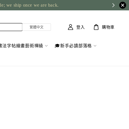
ble; we ship once we are back.
登入
購物車
書法字帖繪畫藝術禪繞
🎓新手必讀部落格