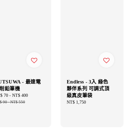
UTSUWA - 最速電
Endless - 3入 綠色
削鉛筆機
夥伴系列 可調式頂
級真皮筆袋
e
$ 70
-
NT$ 400
Regular
ce
$ 90
-
NT$ 550
price
Regular
NT$ 1,750
price