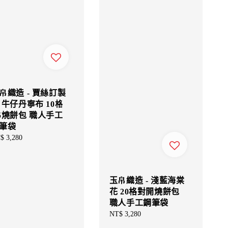
帛織造 - 賈絲訂製
 牛仔丹寧布 10格
5燒餅包 職人手工
筆袋
gular
$ 3,280
ce
玉帛織造 - 淺藍海棠
花 20格對開燒餅包
職人手工鋼筆袋
Regular
NT$ 3,280
price