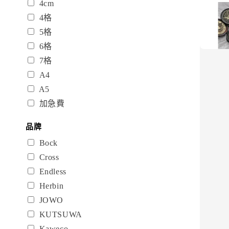
4cm
4格
5格
6格
7格
A4
A5
加急費
品牌
Bock
Cross
Endless
Herbin
JOWO
KUTSUWA
Kaweco