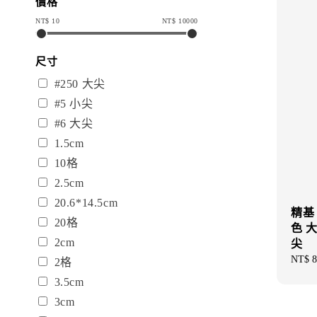
價格
NT$
10
NT$
10000
尺寸
#250 大尖
#5 小尖
#6 大尖
1.5cm
10格
2.5cm
20.6*14.5cm
精基 
20格
色 
2cm
尖
Regul
NT$ 8
2格
price
3.5cm
3cm