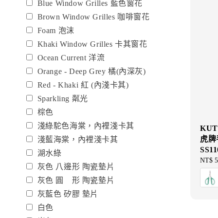
Blue Window Grilles 藍色窗花
Brown Window Grilles 咖啡窗花
Foam 泡沫
Khaki Window Grilles 卡其窗花
Ocean Current 洋流
Orange - Deep Grey 橘(內深灰)
Red - Khaki 紅 (內淺卡其)
Sparkling 粼光
棕色
淺綠駝色海棠，內裡淺卡其
KUT
虎牌
淺藍海棠，內裡淺卡其
SS11
湖水綠
Sale
NT$ 5
灰色 八邊形 陶瓷墊片
price
灰色 圓 形 陶瓷墊片
灰藍色 矽膠 墊片
白色