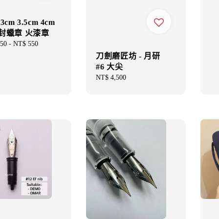
pri
3cm 3.5cm 4cm
封蠟章 火漆章
ar
50
-
NT$ 550
刀劍磨匠坊 - 月研
#6 大尖
Regular
NT$ 4,500
price