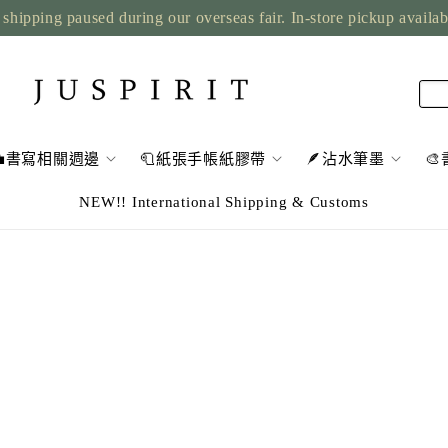
shipping paused during our overseas fair. In-store pickup availa
💼書寫相關週邊
🧻紙張手帳紙膠帶
🪶沾水筆墨

NEW!! International Shipping & Customs