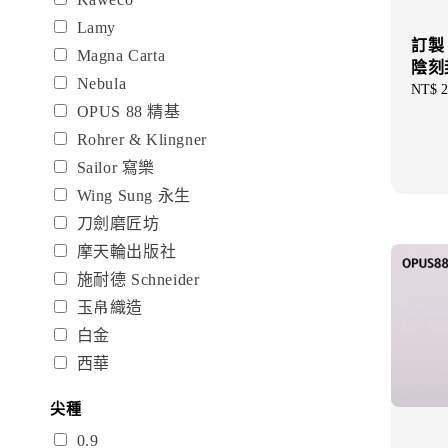
Lamy
訂製 
Magna Carta
陰刻
Nebula
Regul
NT$ 2
OPUS 88 精基
price
Rohrer & Klingner
Sailor 寫樂
Wing Sung 永生
刀劍磨匠坊
摩天輪出版社
施耐德 Schneider
玉帛織造
白金
西華
尖種
0.9