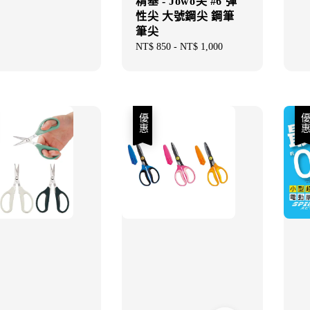
精基 - Jowo尖 #6 彈
性尖 大號鋼尖 鋼筆
筆尖
Regular
NT$ 850
-
NT$ 1,000
price
優惠
優惠