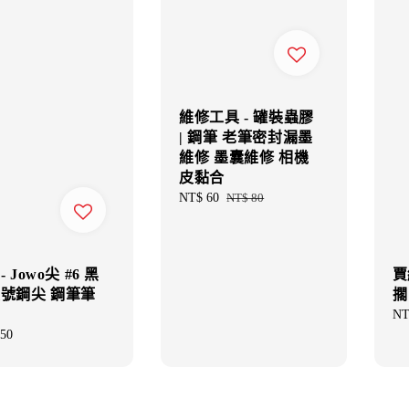
維修工具 - 罐裝蟲膠
| 鋼筆 老筆密封漏墨
維修 墨囊維修 相機
皮黏合
Sale
NT$ 60
Regular
NT$ 80
price
price
- Jowo尖 #6 黑
賈
大號鋼尖 鋼筆筆
擱
Re
NT
pri
ar
50