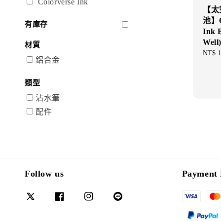
Colorverse Ink
【太
池】Co
有庫存
Ink 
Well
材質
Regul
NT$ 1
鋁合金
price
類型
沾水筆
配件
Follow us
Payment 