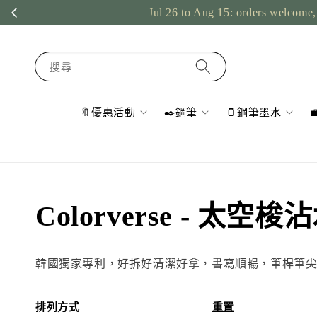
Jul 26 to Aug 15: orders welcome, 
搜尋
🔖優惠活動
✒️鋼筆
🫙鋼筆墨水
Colorverse - 太空梭
韓國獨家專利，好拆好清潔好拿，書寫順暢，筆桿筆
排列方式
重置