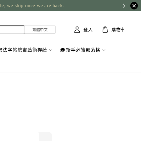
ble; we ship once we are back.
登入
購物車
書法字帖繪畫藝術禪繞
🎓新手必讀部落格