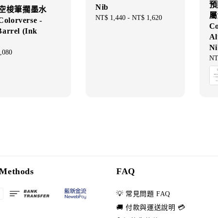
預
Nib
空梭筆擱墨水
屬
Regular
NT$ 1,440
-
NT$ 1,620
lorverse -
Co
price
Barrel (Ink
Al
)
Ni
ar
,080
Re
NT
pri
Methods
FAQ
💡 常見問題 FAQ
🚚 付款與運送說明 💳