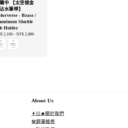
購中 【太空梭金
沾水筆桿】
lorverse - Brass /
uminum Shuttle
b Holder
gular
$ 2,100
-
NT$ 2,880
ce
About Us
👩🏻‍🎓關於我們
🛠️鋼筆維修