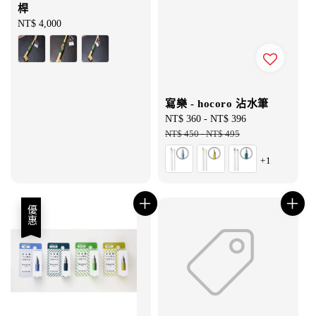
桿
Regular
NT$ 4,000
price
寫樂 - hocoro 沾水筆
Sale
NT$ 360
-
NT$ 396
Regular
price
NT$ 450
-
NT$ 495
price
+1
優惠