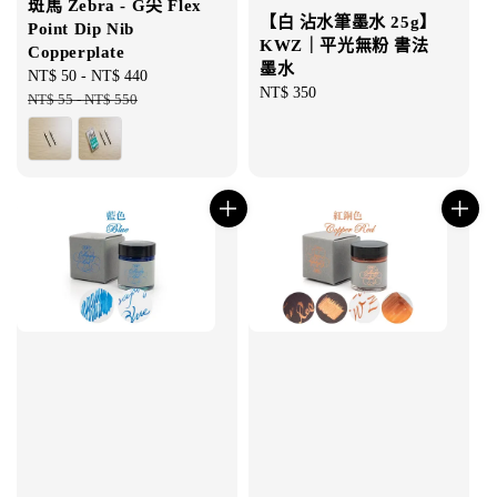
斑馬 Zebra - G尖 Flex
【白 沾水筆墨水 25g】
Point Dip Nib
KWZ｜平光無粉 書法
Copperplate
墨水
Sale
NT$ 50
-
NT$ 440
Regular
Regular
NT$ 350
price
NT$ 55
-
NT$ 550
price
price