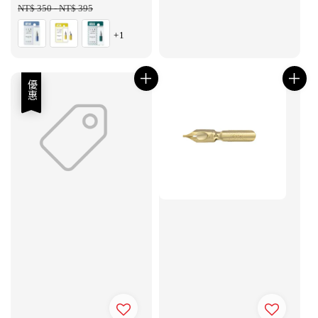
price
NT$ 350
-
NT$ 395
price
+1
優惠