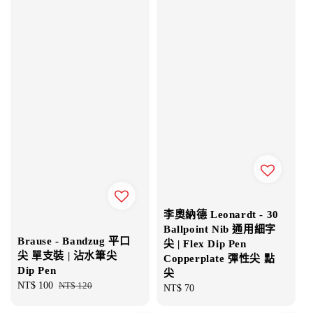
李奧納德 Leonardt - 30
Ballpoint Nib 通用細字
Brause - Bandzug 平口
尖 | Flex Dip Pen
尖 單支裝 | 沾水筆尖
Copperplate 彈性尖 點
Dip Pen
尖
Sale
NT$ 100
Regular
NT$ 120
Regular
NT$ 70
price
price
price