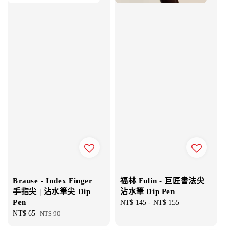
Brause - Index Finger
福林 Fulin - 巨匠書法尖
手指尖 | 沾水筆尖 Dip
沾水筆 Dip Pen
Pen
Regular
NT$ 145
-
NT$ 155
Sale
NT$ 65
Regular
NT$ 90
price
price
price