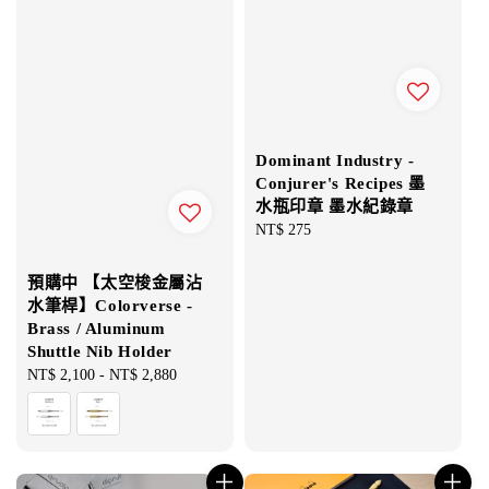
Dominant Industry -
Conjurer's Recipes 墨
水瓶印章 墨水紀錄章
Regular
NT$ 275
price
預購中 【太空梭金屬沾
水筆桿】Colorverse -
Brass / Aluminum
Shuttle Nib Holder
Regular
NT$ 2,100
-
NT$ 2,880
price