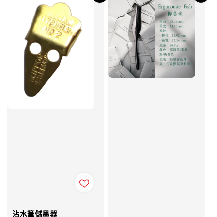
沾水筆儲墨器