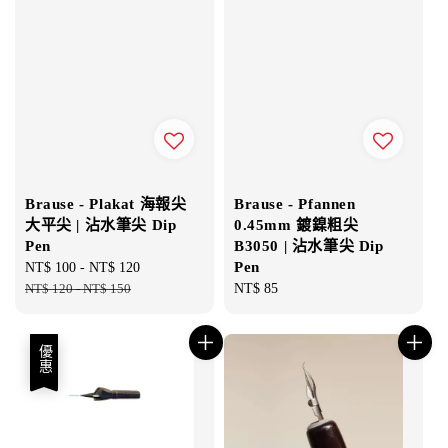
Brause - Plakat 海報尖
Brause - Pfannen
大平尖 | 沾水筆尖 Dip
0.45mm 鍍鎳粗尖
Pen
B3050 | 沾水筆尖 Dip
Pen
Sale
NT$ 100
-
NT$ 120
Regular
price
NT$ 120
-
NT$ 150
price
Regular
NT$ 85
price
優惠