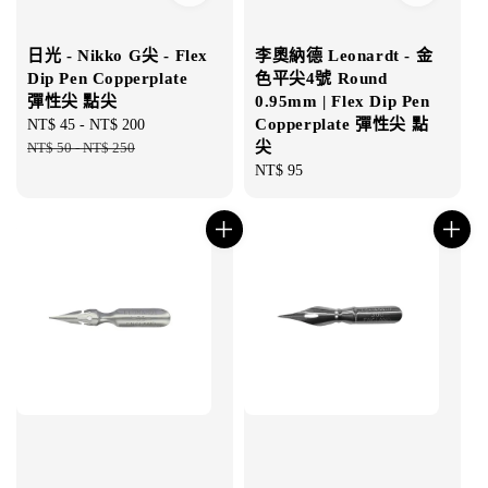
日光 - Nikko G尖 - Flex
李奧納德 Leonardt - 金
Dip Pen Copperplate
色平尖4號 Round
彈性尖 點尖
0.95mm | Flex Dip Pen
Copperplate 彈性尖 點
Sale
NT$ 45
-
NT$ 200
Regular
尖
price
NT$ 50
-
NT$ 250
price
Regular
NT$ 95
price