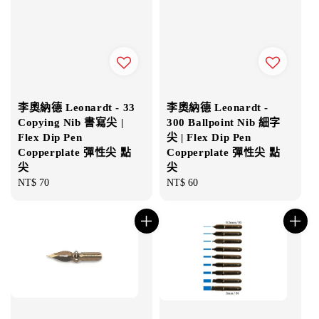
李奧納德 Leonardt - 33
李奧納德 Leonardt -
Copying Nib 書寫尖 |
300 Ballpoint Nib 細字
Flex Dip Pen
尖 | Flex Dip Pen
Copperplate 彈性尖 點
Copperplate 彈性尖 點
尖
尖
Regular
NT$ 70
Regular
NT$ 60
price
price