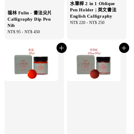
水筆桿 2 in 1 Oblique
Pen Holder | 英文書法
福林 Fulin - 書法尖片
English Calligraphy
Calligraphy Dip Pen
Regular
NT$ 220
-
NT$ 250
Nib
price
Regular
NT$ 95
-
NT$ 450
price