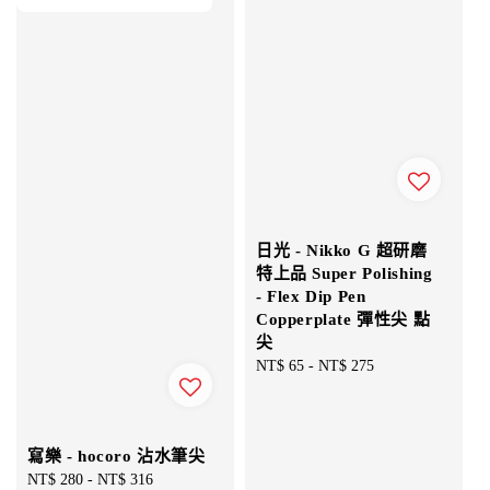
日光 - Nikko G 超研磨
特上品 Super Polishing
- Flex Dip Pen
Copperplate 彈性尖 點
尖
Regular
NT$ 65
-
NT$ 275
price
寫樂 - hocoro 沾水筆尖
Sale
NT$ 280
-
NT$ 316
Regular