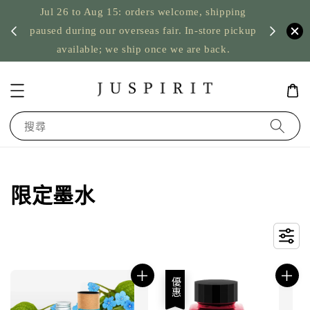
Jul 26 to Aug 15: orders welcome, shipping
暫停寄
US orde
paused during our overseas fair. In-store pickup
available; we ship once we are back.
搜尋
限定墨水
優惠