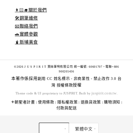
👩🏻‍🎓關於我們
🛠️鋼筆維修
📧聯絡我們
🚗實體參觀
🧋新埔美食
©2026 J U S P I R I T 賈絲筆咧有限公司 統一編號: 60601707。電聯+886
900205436
本著作係採用
創用 CC 姓名標示 - 非商業性 - 禁止改作 3.0 台
灣 授權條款
授權
juspirit.com.tw
Theme code & UI proprietary to JUSPIRIT. Built by
.
⚜️朝聖者計畫
使用條款
隱私權政策
退換貨政策
購物須知
|
|
|
|
|
付款與配送