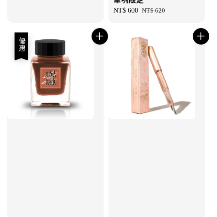
Sale
NT$ 600
Regular
NT$ 620
price
price
優惠