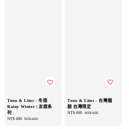
Tono & Lims - 台灣龍
Tono & Lims - 冬雨
脈 台灣限定
Rainy Winter | 友誼系
列
Sale
NT$ 600
Regular
NT$ 620
price
price
Sale
NT$ 600
Regular
NT$ 620
price
price