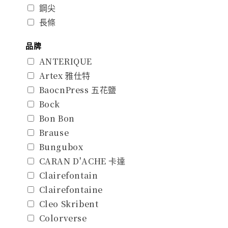
鋼尖
長條
品牌
ANTERIQUE
Artex 雅仕特
BaocnPress 五花鹽
Bock
Bon Bon
Brause
Bungubox
CARAN D'ACHE 卡達
Clairefontain
Clairefontaine
Cleo Skribent
Colorverse