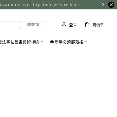
 available; we ship once we are back.
登入
購物車
書法字帖繪畫藝術禪繞
🎓新手必讀部落格