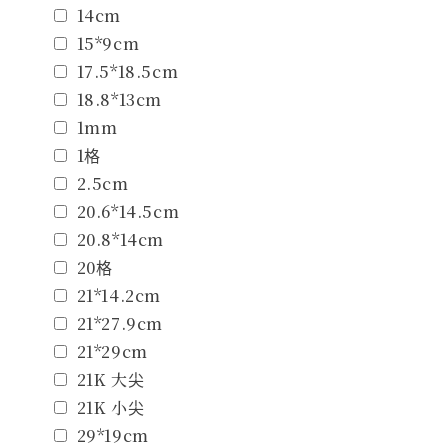
14cm
15*9cm
17.5*18.5cm
18.8*13cm
1mm
1格
2.5cm
20.6*14.5cm
20.8*14cm
20格
21*14.2cm
21*27.9cm
21*29cm
21K 大尖
21K 小尖
29*19cm