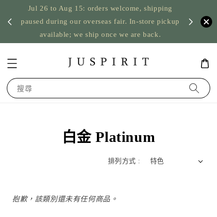
Jul 26 to Aug 15: orders welcome, shipping
暫停寄
US orde
paused during our overseas fair. In-store pickup
available; we ship once we are back.
搜尋
白金 Platinum
排列方式 :
抱歉，該類別還未有任何商品。