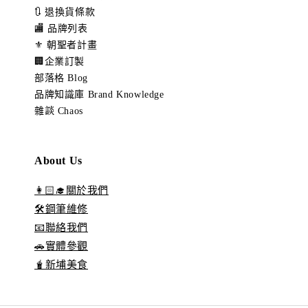
🔃 退換貨條款
🏬 品牌列表
⚜️ 朝聖者計畫
🏢企業訂製
部落格 Blog
品牌知識庫 Brand Knowledge
雜談 Chaos
About Us
👩🏻‍🎓關於我們
🛠️鋼筆維修
📧聯絡我們
🚗實體參觀
🧋新埔美食