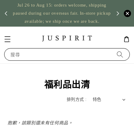
Jul 26 to Aug 15: orders welcome, shipping
暫停寄
US orde
paused during our overseas fair. In-store pickup
available; we ship once we are back.
搜尋
福利品出清
排列方式 :
抱歉，該類別還未有任何商品。