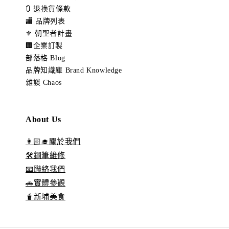
🔃 退換貨條款
🏬 品牌列表
⚜️ 朝聖者計畫
🏢企業訂製
部落格 Blog
品牌知識庫 Brand Knowledge
雜談 Chaos
About Us
👩🏻‍🎓關於我們
🛠️鋼筆維修
📧聯絡我們
🚗實體參觀
🧋新埔美食