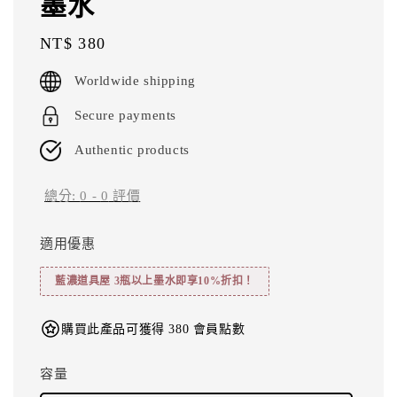
墨水
Regular
NT$ 380
price
Worldwide shipping
Secure payments
Authentic products
總分:
0
-
0
評價
適用優惠
藍濃道具屋 3瓶以上墨水即享10%折扣！
購買此產品可獲得 380 會員點數
容量