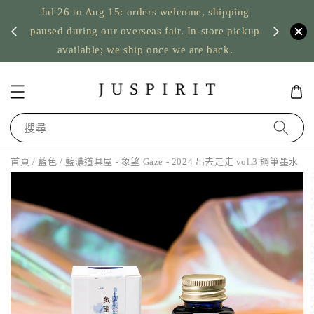
Jul 26 to Aug 15: orders welcome, shipping
暫停寄
US orde
paused during our overseas fair. In-store pickup
available; we ship once we are back.
搜尋
首頁
/
藍色
/ 藍濃道具屋 - 象望 Gaze - 2024 出去走走 vol.3 鋼筆墨水