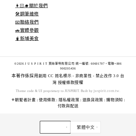
👩🏻‍🎓關於我們
🛠️鋼筆維修
📧聯絡我們
🚗實體參觀
🧋新埔美食
©2026 J U S P I R I T 賈絲筆咧有限公司 統一編號: 60601707。電聯+886
900205436
本著作係採用
創用 CC 姓名標示 - 非商業性 - 禁止改作 3.0 台
灣 授權條款
授權
juspirit.com.tw
Theme code & UI proprietary to JUSPIRIT. Built by
.
⚜️朝聖者計畫
使用條款
隱私權政策
退換貨政策
購物須知
|
|
|
|
|
付款與配送