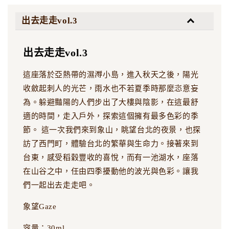
出去走走vol.3
出去走走vol.3
這座落於亞熱帶的濕溽小島，進入秋天之後，陽光
收斂起刺人的光芒，雨水也不若夏季時那麼恣意妄
為。躲避豔陽的人們步出了大樓與陰影，在這最舒
適的時間，走入戶外，探索這個擁有最多色彩的季
節。 這一次我們來到象山，眺望台北的夜景，也探
訪了西門町，體驗台北的繁華與生命力。接著來到
台東，感受稻穀豐收的喜悅，而有一池湖水，座落
在山谷之中，任由四季擾動他的波光與色彩。讓我
們一起出去走走吧。
象望Gaze
容量：30ml