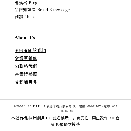
部落格 Blog
品牌知識庫 Brand Knowledge
雜談 Chaos
About Us
👩🏻‍🎓關於我們
🛠️鋼筆維修
📧聯絡我們
🚗實體參觀
🧋新埔美食
©2026 J U S P I R I T 賈絲筆咧有限公司 統一編號: 60601707。電聯+886
900205436
本著作係採用
創用 CC 姓名標示 - 非商業性 - 禁止改作 3.0 台
灣 授權條款
授權