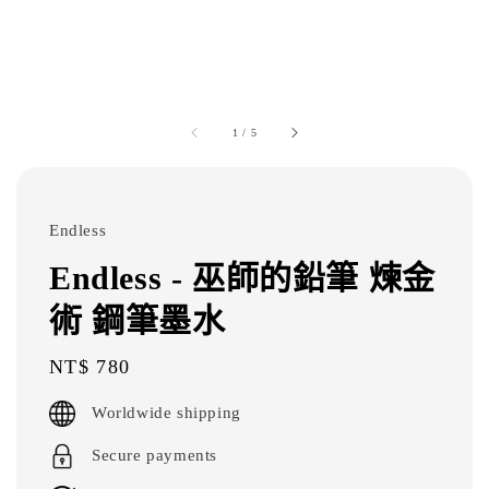
1
/
5
Endless
Endless - 巫師的鉛筆 煉金
術 鋼筆墨水
Regular
NT$ 780
price
Worldwide shipping
Secure payments