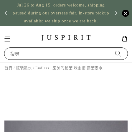
Jul 26 to Aug 15: orders welcome, shipping
暫停寄
US orde
paused during our overseas fair. In-store pickup
available; we ship once we are back.
搜尋
首頁
/
瓶裝墨水
/ Endless - 巫師的鉛筆 煉金術 鋼筆墨水