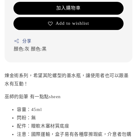
加入購物車
Add to wishlist
分享
顏色:灰
顏色:黑
煉金術系列，希望其陀螺型的墨水瓶，讓使用者也可以跟墨
水有互動！
巫師的鉛筆 有一點點sheen
容量：45ml
閃粉：無
配件：贈軟木塞材質底座
注意：國際運輸，盒子易有各種摩擦瑕疵，介意者勿購