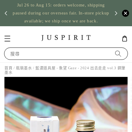
Jul 26 to Aug 15: orders welcome, shipping
暫停寄
US orde
paused during our overseas fair. In-store pickup
available; we ship once we are back.
搜尋
首頁
/
瓶裝墨水
/ 藍濃道具屋 - 象望 Gaze - 2024 出去走走 vol.3 鋼筆
墨水