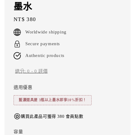
墨水
Regular
NT$ 380
price
Worldwide shipping
Secure payments
Authentic products
總分:
0
-
0
評價
適用優惠
藍濃道具屋 3瓶以上墨水即享10%折扣！
購買此產品可獲得 380 會員點數
容量