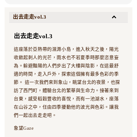
出去走走vol.3
出去走走vol.3
這座落於亞熱帶的濕溽小島，進入秋天之後，陽光
收斂起刺人的光芒，雨水也不若夏季時那麼恣意妄
為。躲避豔陽的人們步出了大樓與陰影，在這最舒
適的時間，走入戶外，探索這個擁有最多色彩的季
節。 這一次我們來到象山，眺望台北的夜景，也探
訪了西門町，體驗台北的繁華與生命力。接著來到
台東，感受稻穀豐收的喜悅，而有一池湖水，座落
在山谷之中，任由四季擾動他的波光與色彩。讓我
們一起出去走走吧。
象望Gaze