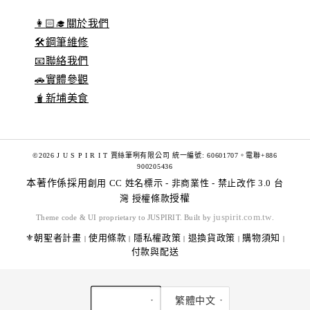
👩🏻‍🎓關於我們
🛠️鋼筆維修
📧聯絡我們
🚗實體參觀
🧋新埔美食
©2026 J U S P I R I T 賈絲筆咧有限公司 統一編號: 60601707。電聯+886
900205436
本著作係採用
創用 CC 姓名標示 - 非商業性 - 禁止改作 3.0 台
灣 授權條款
授權
juspirit.com.tw
Theme code & UI proprietary to JUSPIRIT. Built by
.
⚜️朝聖者計畫
使用條款
隱私權政策
退換貨政策
購物須知
|
|
|
|
|
付款與配送