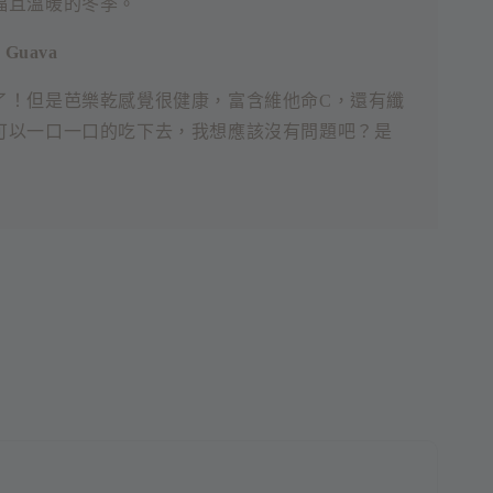
福且溫暖的冬季。
 Guava
了！但是芭樂乾感覺很健康，富含維他命C，還有纖
可以一口一口的吃下去，我想應該沒有問題吧？是