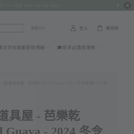
ble; we ship once we are back.
登入
購物車
書法字帖繪畫藝術禪繞
🎓新手必讀部落格
水
/ 藍濃道具屋 - 芭樂乾 Dried Guava - 2024 冬令進補vol.3 鋼
道具屋 - 芭樂乾
d Guava - 2024 冬令