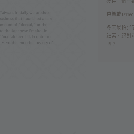
獲得一個幸
芭樂乾Dried
冬天最怕胖
維素，絕對
吧？