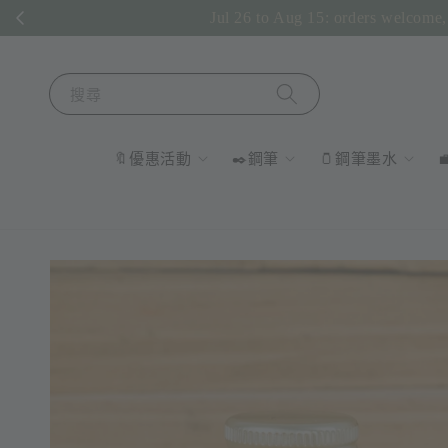
Jul 26 to Aug 15: orders welcome, 
搜尋
🔖優惠活動
✒️鋼筆
🫙鋼筆墨水