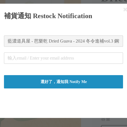
進補v
補貨通知 Restock Notification
Regular
NT$ 380
price
Worldw
Secure
Authent
總分:
0
-
0
選好了，通知我 Notify Me
適用優惠
藍濃道具屋 
容量