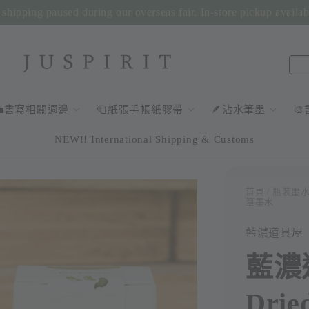
shipping paused during our overseas fair. In-store pickup availa
💼書寫相關週邊
🧻紙張手帳紙膠帶
🪶沾水筆墨

NEW!! International Shipping & Customs
首頁
/
瓶裝墨
筆墨水
藍濃道具屋
藍濃
Drie