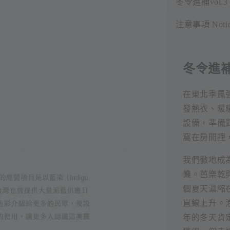
冬令進補vol.3
注意事項 Noti
冬令進補v
在東北季風
發熱衣、暖
設備，準備
窩在房間裡
我們徹地成
饞。芭樂乾
個夏天濃縮
直線上升。
年的冬天肯