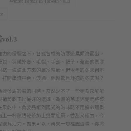
Winter Tonics in Taiwan vol.3
ce
ol.3
強力的侵襲之下，各式各樣的防寒道具傾瀉而出。
暖包、羽絨外套、毛帽、手套、襪子，全套的禦寒
對抗一波波北方來的嚴冷空氣。但今年的冬天何不
，打開串流平台，渡過一個鬆軟且舒適的冬天呢？
為沙發馬鈴薯的同時，當然少不了一些零食來解解
與葡萄乾正是最好的選擇，香濃的芭樂與葡萄將整
在果乾中，貪婪品嚐到陽光的滋味時不用擔心體重
泡上一杯龍眼乾茶加上幾顆紅棗，香甜又補氣，今
定很有活力。如果可以，再來一塊桂圓蛋糕，你將