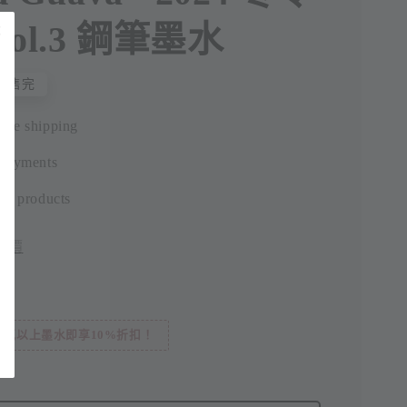
ol.3 鋼筆墨水
售完
ide shipping
 payments
ic products
評價
3瓶以上墨水即享10%折扣！