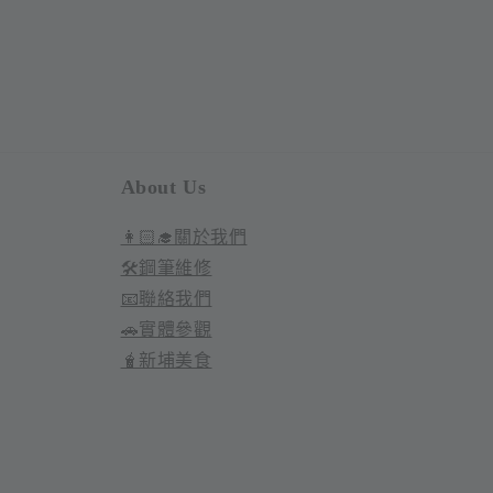
About Us
👩🏻‍🎓關於我們
🛠️鋼筆維修
📧聯絡我們
🚗實體參觀
🧋新埔美食