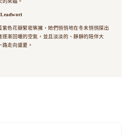
天的來臨。
Leadwort
藍紫色花瓣緊密簇擁，她們悄悄地在冬末悄悄探出
應逐漸回暖的空氣，並且淡淡的、靜靜的陪伴大
一路走向盛夏。