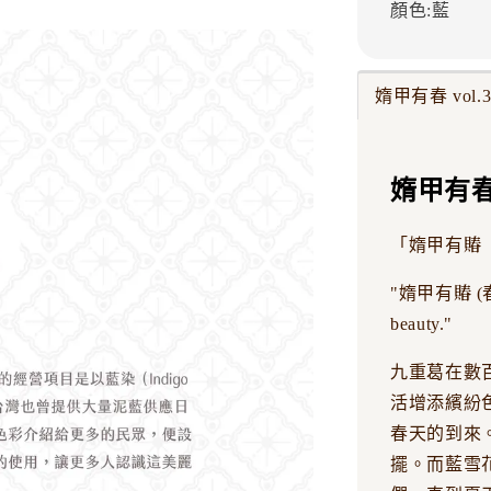
顏色:藍
媠甲有春 vol.
媠甲有春 
「媠甲有賰
"媠甲有賰 (春)" 
beauty."
九重葛在數
活增添繽紛
春天的到來
擺。而藍雪