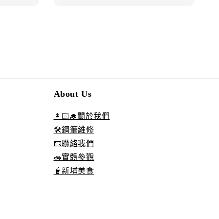
About Us
👩🏻‍🎓關於我們
🛠️鋼筆維修
📧聯絡我們
🚗實體參觀
🧋新埔美食