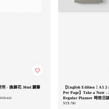
 - 換錦花 30ml 鋼筆
【English Edition｜A5 2
Per Page】Take a Note - 
Regular Planner 時效
Regular
NT$ 435
price
Regular
NT$ 700
price