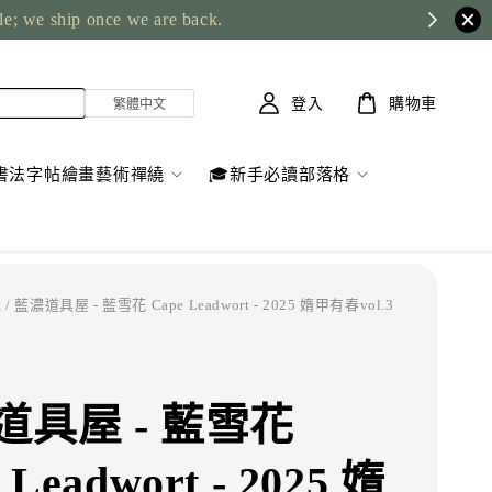
y
登入
購物車
書法字帖繪畫藝術禪繞
🎓新手必讀部落格
水
/ 藍濃道具屋 - 藍雪花 Cape Leadwort - 2025 媠甲有春vol.3
道具屋 - 藍雪花
 Leadwort - 2025 媠