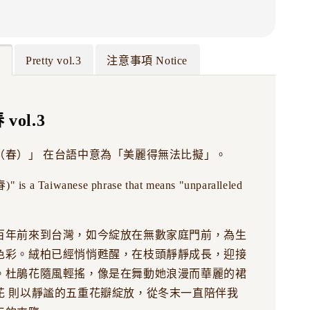
3
Pretty vol.3
注意事項 Notice
vol.3
（春）」 在台語中意為「美麗得無法比擬」。
is a Taiwanese phrase that means "unparalleled
百年前來到台灣，如今綻放在無數家庭門前，為生
色彩。絨柏已經悄悄甦醒，在枝頭靜靜成長，迎接
。杜鵑花隨風輕搖，像是在舞動她浪漫而華麗的裙
花 則以靜謐的五重花瓣綻放，從冬末一直陪伴我