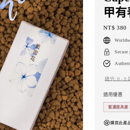
甲有春
Regular
NT$ 380
price
Worldw
Secure
Authent
總分:
0
-
0
適用優惠
藍濃道具屋 
購買此產品