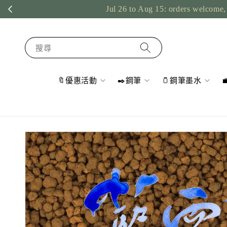
US o
搜尋
🔖優惠活動
✒️鋼筆
🫙鋼筆墨水