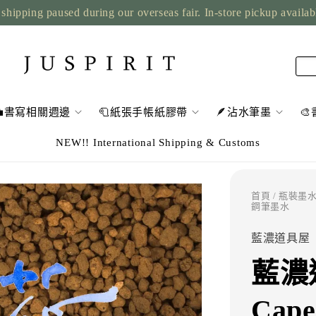
rders: taxes prepaid up to USD 2,500, nothing to pay on deliver
💼書寫相關週邊
🧻紙張手帳紙膠帶
🪶沾水筆墨

NEW!! International Shipping & Customs
首頁
/
瓶裝墨
鋼筆墨水
藍濃道具屋
藍濃
Cape