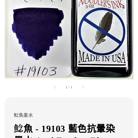
1
/
1
鯰魚墨水
鯰魚 - 19103 藍色抗暈染