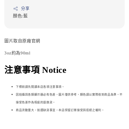
分享
顏色:藍
圖片取自原廠官網
3oz約為90ml
注意事項 Notice
下標前請先閱讀本店各項注意事項。
因拍攝與各類顯示器必
有色差，圖片僅供參考，顏色請以實際收到商品為準。不
接受色差作為瑕疵的退換貨。
商品流動量大，如遇缺貨事宜，本店保留訂單接受與拒絕之權利。