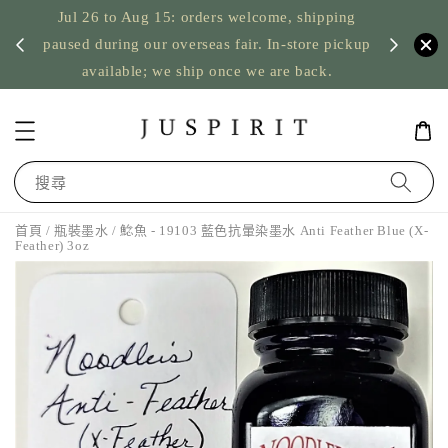
Jul 26 to Aug 15: orders welcome, shipping
暫停寄
US orde
paused during our overseas fair. In-store pickup
available; we ship once we are back.
搜尋
首頁
/
瓶裝墨水
/ 鯰魚 - 19103 藍色抗暈染墨水 Anti Feather Blue (X-
Feather) 3oz