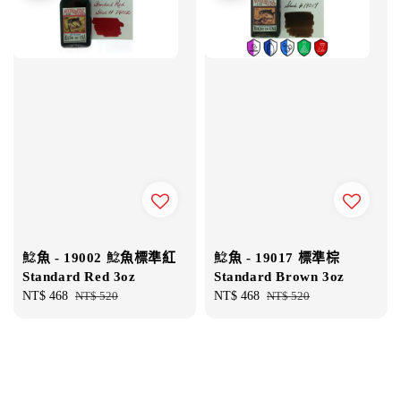
鯰魚 - 19002 鯰魚標準紅
鯰魚 - 19017 標準棕
Standard Red 3oz
Standard Brown 3oz
Sale
NT$ 468
Regular
NT$ 520
Sale
NT$ 468
Regular
NT$ 520
price
price
price
price