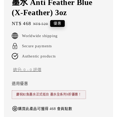
墨水 Anti Feather Blue
(X-Feather) 3oz
Sale
NT$ 468
Regular
優惠
NT$ 520
price
price
Worldwide shipping
Secure payments
Authentic products
總分:
0
-
0
評價
適用優惠
慶祝鯰魚墨水正式抵台 墨水全系列9折優惠！
購買此產品可獲得 468 會員點數