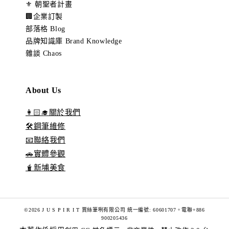
⚜️ 朝聖者計畫
🏢企業訂製
部落格 Blog
品牌知識庫 Brand Knowledge
雜談 Chaos
About Us
👩🏻‍🎓關於我們
🛠️鋼筆維修
📧聯絡我們
🚗實體參觀
🧋新埔美食
©2026 J U S P I R I T 賈絲筆咧有限公司 統一編號: 60601707。電聯+886
900205436