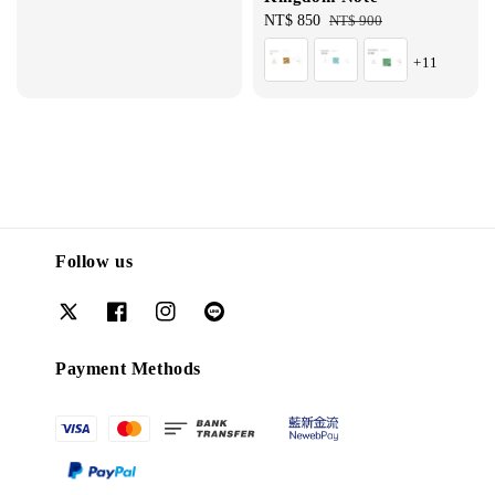
Sale
NT$ 850
Regular
NT$ 900
price
price
+11
Follow us
Payment Methods