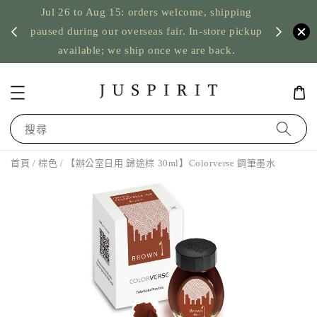
Jul 26 to Aug 15: orders welcome, shipping
暫停寄
US orde
paused during our overseas fair. In-store pickup
available; we ship once we are back.
搜尋
首頁
/
棕色
/ 【辦公室日用 歸途棕 30ml】Colorverse 鋼筆墨水