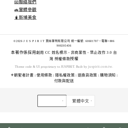
📧聯絡我們
🚗實體參觀
🧋新埔美食
©2026 J U S P I R I T 賈絲筆咧有限公司 統一編號: 60601707。電聯+886
900205436
本著作係採用
創用 CC 姓名標示 - 非商業性 - 禁止改作 3.0 台
灣 授權條款
授權
juspirit.com.tw
Theme code & UI proprietary to JUSPIRIT. Built by
.
⚜️朝聖者計畫
使用條款
隱私權政策
退換貨政策
購物須知
|
|
|
|
|
付款與配送