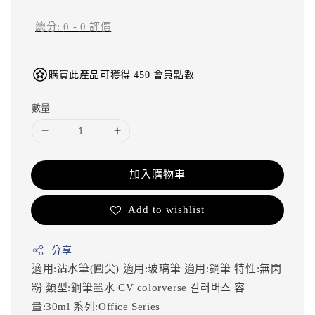
總分:
0
-
0
評價
購買此產品可獲得 450 會員點數
數量
加入購物車
Add to wishlist
分享
適用:沾水筆(圓尖)
適用:玻璃筆
適用:鋼筆
特性:無閃
粉
類型:鋼筆墨水
CV
colorverse
컬러버스
容
量:30ml
系列:Office Series