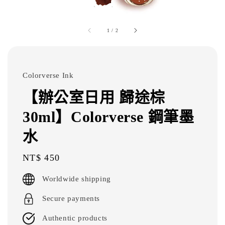
1
/
2
Colorverse Ink
【辦公室日用 歸途棕
30ml】Colorverse 鋼筆墨
水
Regular
NT$ 450
price
Worldwide shipping
Secure payments
Authentic products