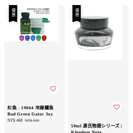
優惠
優惠
鯰魚 - 19064 壞綠鱷魚
Bad Green Gator 3oz
Sale
NT$ 468
Regular
NT$ 520
50ml 源氏物語シリーズ |
price
price
Kingdom Note