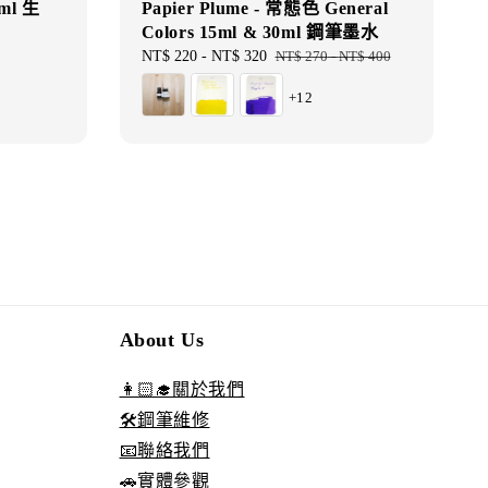
ml 生
Papier Plume - 常態色 General
Colors 15ml & 30ml 鋼筆墨水
Sale
NT$ 220
-
NT$ 320
Regular
NT$ 270
-
NT$ 400
price
price
+12
About Us
👩🏻‍🎓關於我們
🛠️鋼筆維修
📧聯絡我們
🚗實體參觀