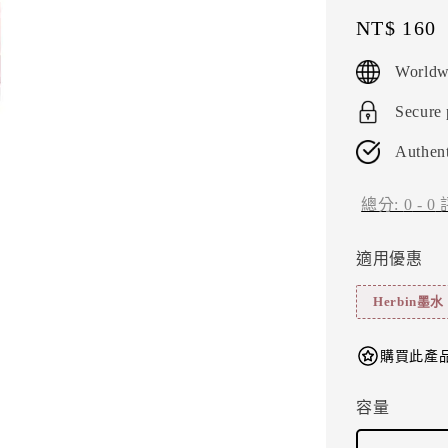
Regular
NT$ 160
price
Worldw
Secure
Authent
總分:
0
-
0
適用優惠
Herbin墨
購買此產品
容量