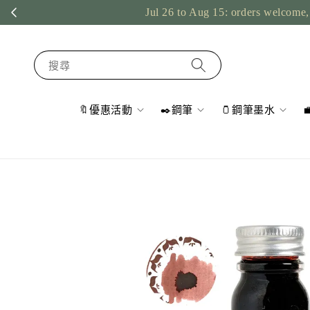
Jul 26 to Aug 15: orders welcome, 
搜尋
🔖優惠活動
✒️鋼筆
🫙鋼筆墨水