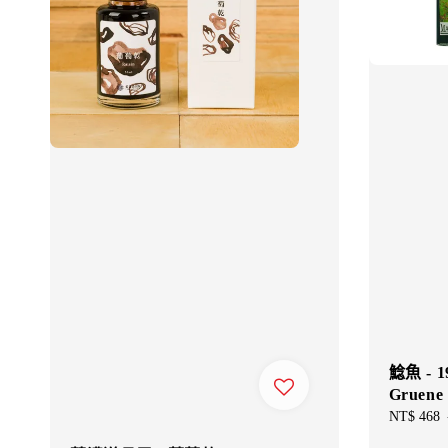
鯰魚 - 
Gruene 
Sale
NT$ 468
price