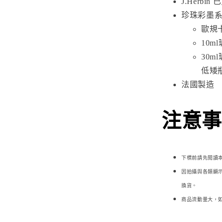
J.Herbin
珍珠彩墨系
歐規
10m
30
低矮
法國製造
注意事項
下標前請先閱讀
因拍攝與各類顯
換貨。
商品流動量大，