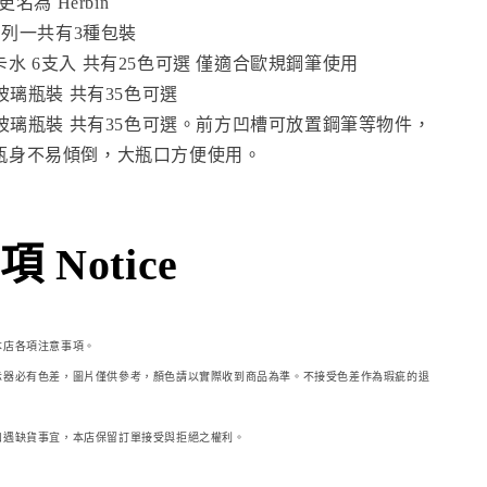
 已更名為 Herbin
列一共有3種包裝
卡水 6支入 共有25色可選 僅適合歐規鋼筆使用
l玻璃瓶裝 共有35色可選
ml玻璃瓶裝 共有35色可選。前方凹槽可放置鋼筆等物件，
瓶身不易傾倒，大瓶口方便使用。
 Notice
本店各項注意事項。
示器必
有色差，圖片僅供參考，顏色請以實際收到商品為準。不接受色差作為瑕疵的退
如遇缺貨事宜，本店保留訂單接受與拒絕之權利。