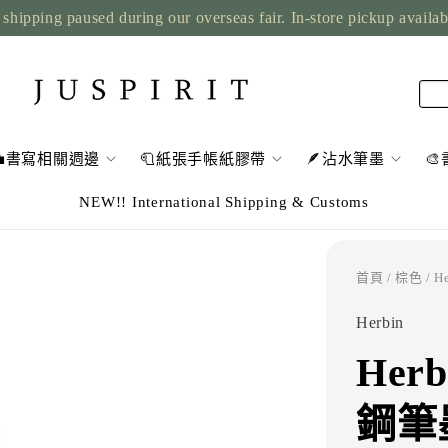
shipping paused during our overseas fair. In-store pickup availa
💼書寫相關週邊
🧻紙張手帳紙膠帶
🪶沾水筆墨

NEW!! International Shipping & Customs
首頁
/
棕色
/ 
Herbin
Her
鋼筆