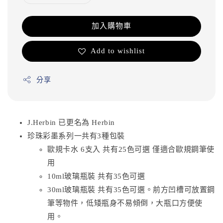
加入購物車
Add to wishlist
分享
J.Herbin 已更名為 Herbin
珍珠彩墨系列一共有3種包裝
歐規卡水 6支入 共有25色可選 僅適合歐規鋼筆使
用
10ml玻璃瓶裝 共有35色可選
30ml玻璃瓶裝 共有35色可選。前方凹槽可放置鋼
筆等物件，低矮瓶身不易傾倒，大瓶口方便使
用。