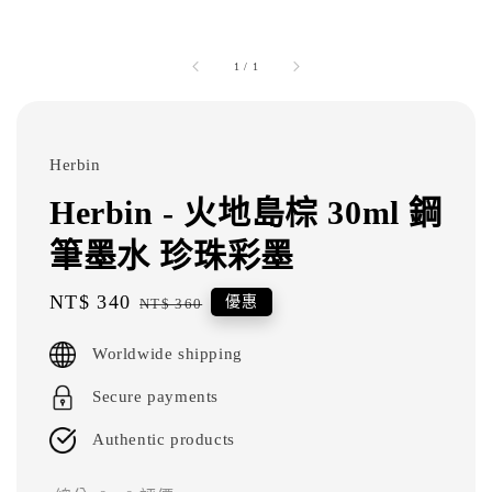
1
/
1
Herbin
Herbin - 火地島棕 30ml 鋼
筆墨水 珍珠彩墨
Sale
NT$ 340
Regular
優惠
NT$ 360
price
price
Worldwide shipping
Secure payments
Authentic products