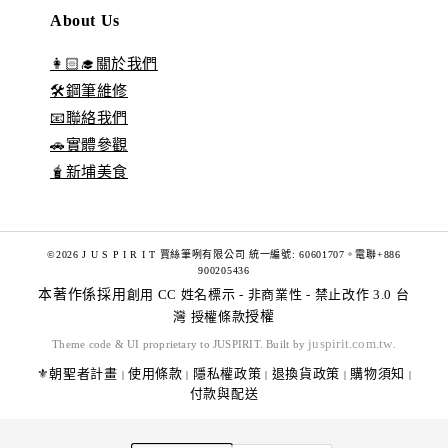
About Us
👩🏻‍🎓關於我們
🛠️鋼筆維修
📧聯絡我們
🚗實體參觀
🧋新埔美食
©2026 J U S P I R I T 賈絲筆咧有限公司 統一編號: 60601707。電聯+886
900205436
本著作係採用
創用 CC 姓名標示 - 非商業性 - 禁止改作 3.0 台
灣 授權條款
授權
juspirit.com.tw
Theme code & UI proprietary to JUSPIRIT. Built by
.
⚜️朝聖者計畫
使用條款
隱私權政策
退換貨政策
購物須知
|
|
|
|
|
付款與配送