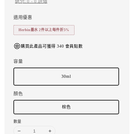
總分:
0
-
0
評價
適用優惠
Herbin墨水 2件以上每件折5%
購買此產品可獲得 340 會員點數
容量
30ml
顏色
棕色
數量