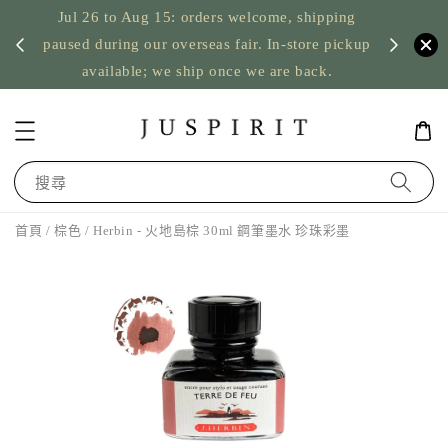
Jul 26 to Aug 15: orders welcome, shipping
暫停寄
US orde
paused during our overseas fair. In-store pickup
available; we ship once we are back.
搜尋
首頁
/
棕色
/ Herbin - 火地島棕 30ml 鋼筆墨水 珍珠彩墨