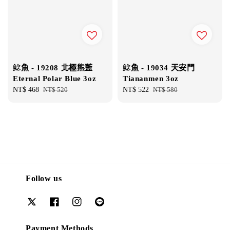
鯰魚 - 19208 北極熊藍
鯰魚 - 19034 天安門
Eternal Polar Blue 3oz
Tiananmen 3oz
Sale
NT$ 468
Regular
NT$ 520
Sale
NT$ 522
Regular
NT$ 580
price
price
price
price
Follow us
Payment Methods