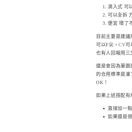
滴入式 可
可以全拆 
便宜 壞了
目前主要是建議用
可以F尖，
CV
可
也有人回報用三文堂
還是會因為筆跟
的合用標準是灌
OK！
如果上述搭配有
直接加一點
如果還是