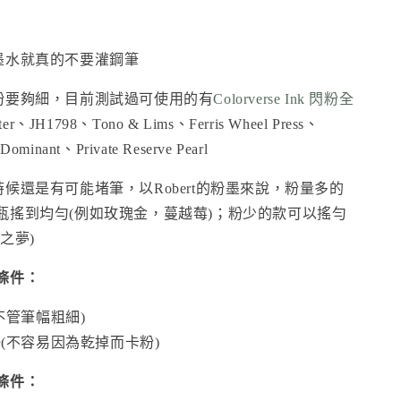
墨水就真的不要灌鋼筆
粉要夠細，目前測試過可使用的有
Colorverse Ink 閃粉全
ter
、
JH1798
、
Tono & Lims
、
Ferris Wheel Press
、
ominant、Private Reserve Pearl
候還是有可能堵筆，以Robert的粉墨來說，粉量多的
瓶搖到均勻(例如玫瑰金，蔓越莓)；粉少的款可以搖勻
之夢)
條件：
不管筆幅粗細)
(不容易因為乾掉而卡粉)
條件：