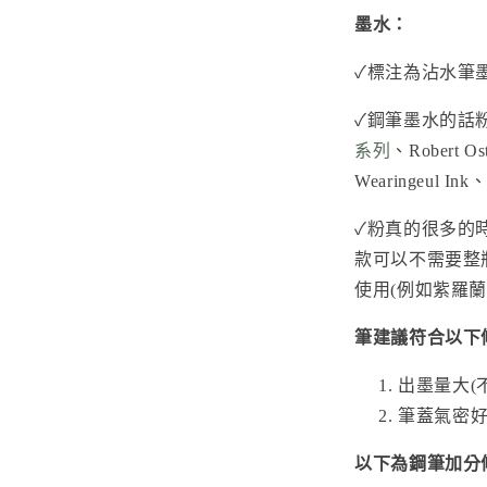
墨水：
✓標注為沾水筆
✓鋼筆墨水的話
系列
、
Robert Os
Wearingeul Ink
、D
✓粉真的很多的時
款可以不需要整
使用(例如紫羅蘭
筆建議符合以下
出墨量大(
筆蓋氣密好
以下為鋼筆加分