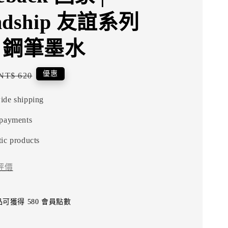
endship 友誼系列
l 鋼筆墨水
Regular
優惠
NT$ 620
price
ide shipping
 payments
ic products
評價
可獲得 580 會員點數