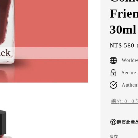
Fri
30m
Sale
NT$ 580
price
Worldw
Secure
Authent
總分:
0
-
0
購買此產品
庫存