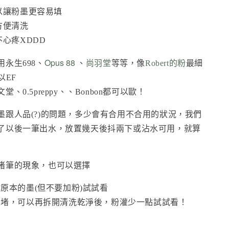
以讓粉墨更容易填
方便清洗
不心疼XDDD
Opus 88
永生698、
、
尚羽堂
等等，像
Robert的粉
最細
以EF
、0.5preppy、、Bonbon都可以歐！
墨跟人品(?)的問題，多少會有合用不合用的狀況，我們
了以後一筆出水，放置幾天後抖兩下或沾水可用，就算
堵筆的現象，也可以選擇
原本的墨(但不要加粉)試試看
很堵，可以再拆開清洗乾淨後，粉灌少一點試試看！