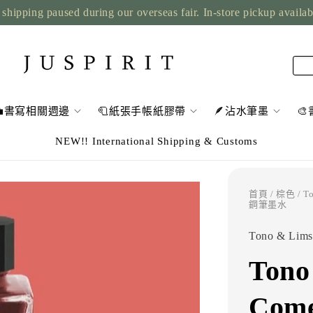
shipping paused during our overseas fair. In-store pickup availa
💼書寫相關週邊
🧻紙張手帳紙膠帶
🪶沾水筆墨

NEW!! International Shipping & Customs
首頁
/
棕色
/ T
鋼筆墨水
Tono & Lims
Tono
Com