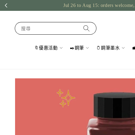
Jul 26 to Aug 15: orders welcome, 
搜尋
🔖優惠活動
✒️鋼筆
🫙鋼筆墨水