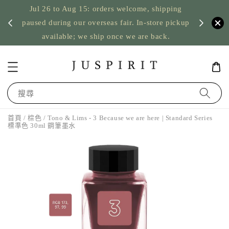
Jul 26 to Aug 15: orders welcome, shipping
暫停寄
US orde
paused during our overseas fair. In-store pickup
available; we ship once we are back.
搜尋
首頁
/
棕色
/ Tono & Lims - 3 Because we are here | Standard Series
標準色 30ml 鋼筆墨水