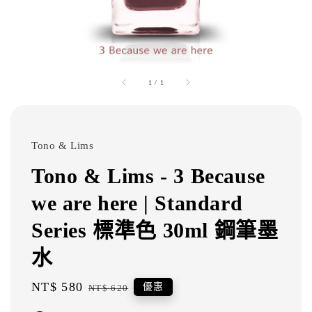
1
/
1
Tono & Lims
Tono & Lims - 3 Because
we are here | Standard
Series 標準色 30ml 鋼筆墨
水
Sale
NT$ 580
Regular
優惠
NT$ 620
price
price