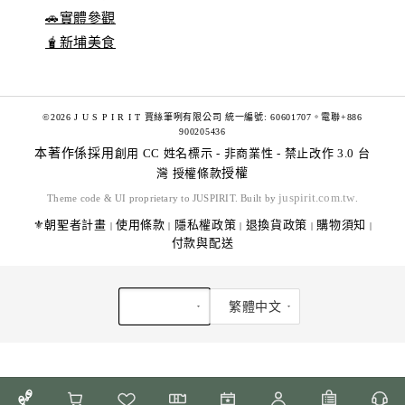
🚗實體參觀
🧋新埔美食
©2026 J U S P I R I T 賈絲筆咧有限公司 統一編號: 60601707。電聯+886
900205436
本著作係採用
創用 CC 姓名標示 - 非商業性 - 禁止改作 3.0 台
灣 授權條款
授權
juspirit.com.tw
Theme code & UI proprietary to JUSPIRIT. Built by
.
⚜️朝聖者計畫
使用條款
隱私權政策
退換貨政策
購物須知
|
|
|
|
|
付款與配送