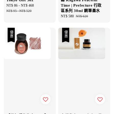
Time | Prefecture 行政
Sale
NT$ 86
-
NT$ 468
Regular
區系列 30ml 鋼筆墨水
price
NT$ 95
-
NT$ 520
price
Sale
NT$ 580
Regular
NT$ 620
price
price
優惠
優惠