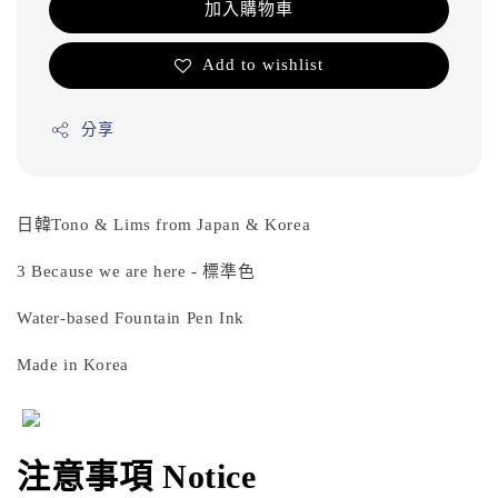
加入購物車
Add to wishlist
分享
日韓Tono & Lims from Japan & Korea
3 Because we are here - 標準色
Water-based Fountain Pen Ink
Made in Korea
注意事項 Notice