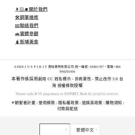
👩🏻‍🎓關於我們
🛠️鋼筆維修
📧聯絡我們
🚗實體參觀
🧋新埔美食
©2026 J U S P I R I T 賈絲筆咧有限公司 統一編號: 60601707。電聯+886
900205436
本著作係採用
創用 CC 姓名標示 - 非商業性 - 禁止改作 3.0 台
灣 授權條款
授權
juspirit.com.tw
Theme code & UI proprietary to JUSPIRIT. Built by
.
⚜️朝聖者計畫
使用條款
隱私權政策
退換貨政策
購物須知
|
|
|
|
|
付款與配送