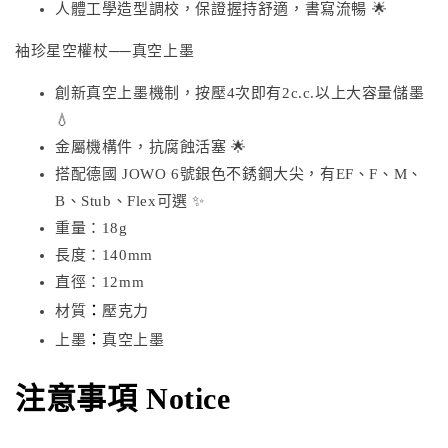
人體工學造型調校，保證握持舒適，書寫流暢 🌟
袖珍星空權杖──真空上墨
創新真空上墨機制，按壓4次即有2c.c.以上大容量儲墨
💧
金屬機構件，抗腐蝕活塞 🌟
搭配德國 JOWO 6號銀色不銹鋼大尖，有EF、F、M、
B、Stub、Flex可選 ✨
重量：18g
長度：140mm
直徑：12mm
：
材質
壓克力
：
上墨
真空上墨
注意事項 Notice