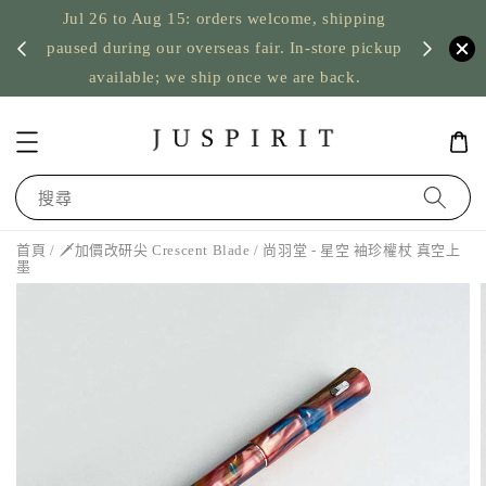
Jul 26 to Aug 15: orders welcome, shipping
暫停寄
US orde
paused during our overseas fair. In-store pickup
available; we ship once we are back.
搜尋
首頁
/
🗡️加價改研尖 Crescent Blade
/ 尚羽堂 - 星空 袖珍權杖 真空上
墨