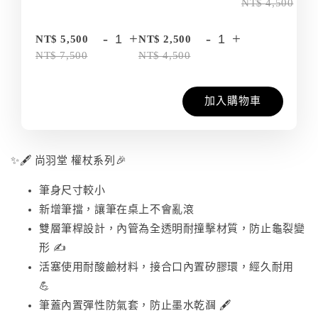
NT$ 4,500
-
+
-
+
NT$ 5,500
NT$ 2,500
NT$ 7,500
NT$ 4,500
加入購物車
✨🖋️ 尚羽堂 權杖系列🎉
筆身尺寸較小
新增筆擋，讓筆在桌上不會亂滾
雙層筆桿設計，內管為全透明耐撞擊材質，防止龜裂變
形 ✍️
活塞使用耐酸鹼材料，接合口內置矽膠環，經久耐用
💪
筆蓋內置彈性防氣套，防止墨水乾涸 🖋️