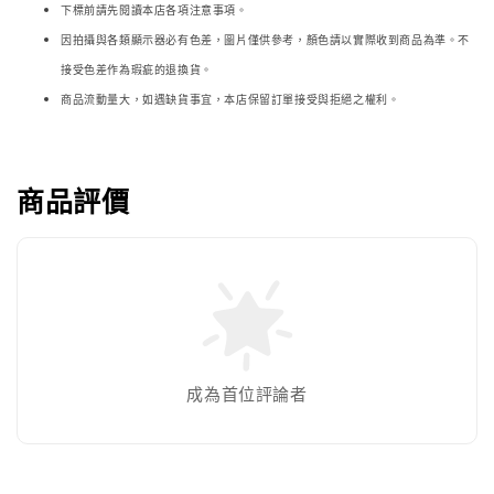
下標前請先閱讀本店各項注意事項。
因拍攝與各類顯示器必
有色差，圖片僅供參考，顏色請以實際收到商品為準。不
接受色差作為瑕疵的退換貨。
商品流動量大，如遇缺貨事宜，本店保留訂單接受與拒絕之權利。
商品評價
成為首位評論者