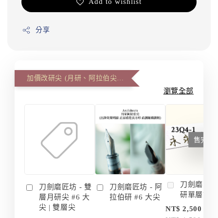
Add to wishlist
分享
加價改研尖 (月研、阿拉伯尖、雙層尖)
瀏覽全部
售完
刀劍磨匠坊 
刀劍磨匠坊 - 雙
刀劍磨匠坊 - 阿
研單層訂
層月研尖 #6 大
拉伯研 #6 大尖
尖 | 雙層尖
NT$ 2,500