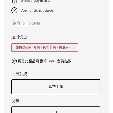
Secure payments
Authentic products
總分:
0
-
0
評價
適用優惠
加價改研尖 (月研、阿拉伯尖、雙層尖)
購買此產品可獲得 3600 會員點數
上墨系統
真空上墨
尖種
EF