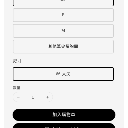
F
M
其他筆尖請詢問
尺寸
#6 大尖
數量
加入購物車