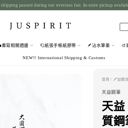
shipping paused during our overseas fair. In-store pickup availa
💼書寫相關週邊
🧻紙張手帳紙膠帶
🪶沾水筆墨

NEW!! International Shipping & Customs
首頁
/
🗡️加價改
天益鋼筆
天益 
質鋼