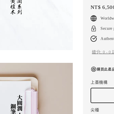
Regular
NT$ 6,50
price
Worldw
Secure
Authent
總分:
0
-
0
購買此產品
上墨機構
尖種