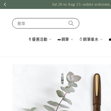
Jul 26 to Aug 15: orders welcome, 
搜尋
🔖優惠活動
✒️鋼筆
🫙鋼筆墨水