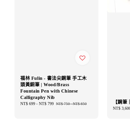
福林 Fulin - 書法尖鋼筆 手工木
頭黃銅筆 | Wood/Brass
Fountain Pen with Chinese
Calligraphy Nib
【鋼筆｜
Sale
NT$ 699
-
NT$ 799
Regular
NT$ 750
-
NT$ 850
Regular
NT$ 3,60
price
price
price