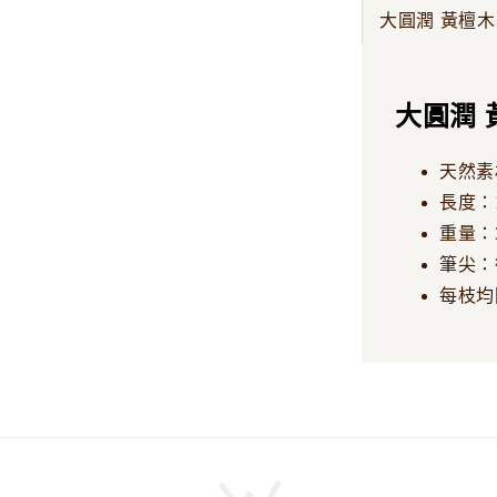
大圓潤 黃檀木
大圓潤 
天然素
長度：1
重量：3
筆尖：德
每枝均