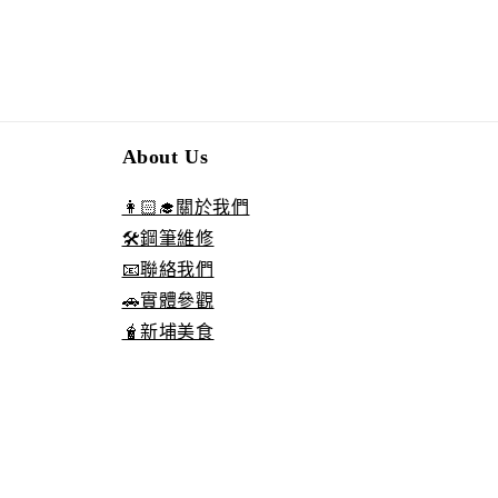
About Us
👩🏻‍🎓關於我們
🛠️鋼筆維修
📧聯絡我們
🚗實體參觀
🧋新埔美食