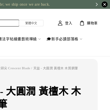
ble; we ship once we are back.
登入
購物車
書法字帖繪畫藝術禪繞
🎓新手必讀部落格
研尖 Crescent Blade
/ 天益 - 大圓潤 黃檀木 木質鋼筆
- 大圓潤 黃檀木 木
筆