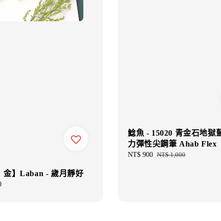
鯰魚 - 15020 青金石地獄
力彈性尖鋼筆 Ahab Flex
Sale
NT$ 900
Regular
NT$ 1,000
price
price
金】Laban - 歲月靜好
0