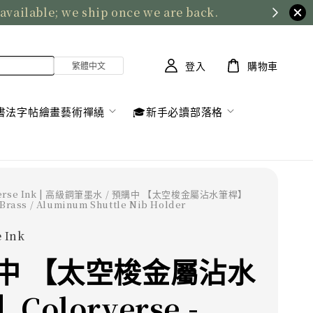
 available; we ship once we are back.
登入
購物車
書法字帖繪畫藝術禪繞
🎓新手必讀部落格
verse Ink | 高級鋼筆墨水
/ 預購中 【太空梭金屬沾水筆桿】
 Brass / Aluminum Shuttle Nib Holder
 Ink
中 【太空梭金屬沾水
Colorverse -