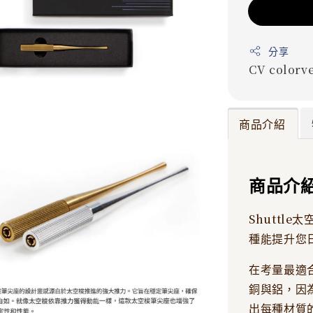
分享
CV
colorv
商品介紹
商品介
Shuttl
種能提升您
在考量最適合
銅與鋁，因
出每種材質