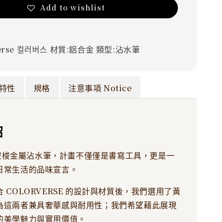
Add to wishlist
erse
컬러버스
材質:鋁合金
類型:沾水筆
特性
規格
注意事項 Notice
紹
e太空梭金屬沾水筆，計畫不僅僅是書寫工具，更是一
日常生活的品味宣言。
 COLORVERSE 的設計與材質後，我們選用了黃
為這兩者兼具奢華感與耐用性；我們希望藉此展現
的美學魅力與實用價值。