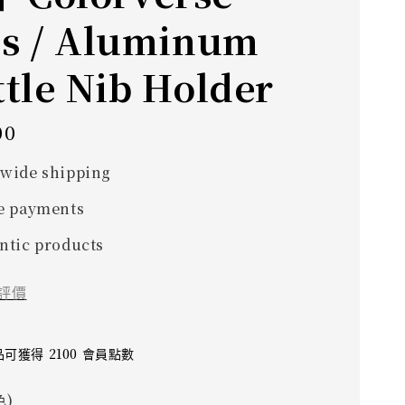
ss / Aluminum
tle Nib Holder
00
wide shipping
e payments
ntic products
評價
可獲得 2100 會員點數
色)