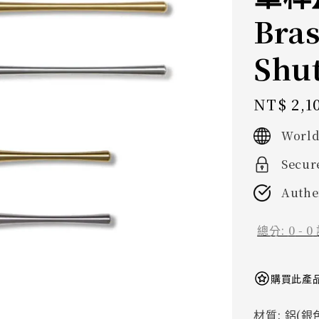
Bra
Shut
Regular
NT$ 2,1
price
World
Secur
Authe
總分:
0
-
0
購買此產品
材質
: 鋁(銀