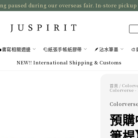
ng paused during our overseas fair. In-store pickup
💼書寫相關週邊
🧻紙張手帳紙膠帶
🪶沾水筆墨

NEW!! International Shipping & Customs
首頁
/
Color
Colorverse -
Colorverse
預購
筆桿】