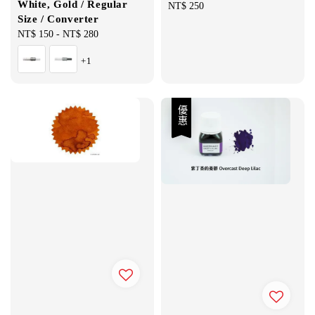
White, Gold / Regular
Regular
NT$ 250
Size / Converter
price
Regular
NT$ 150
-
NT$ 280
price
+1
優惠