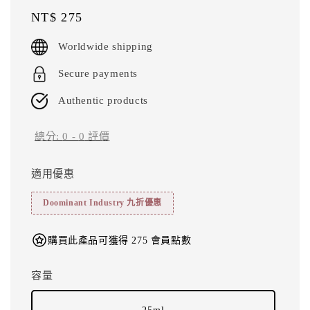
Regular
NT$ 275
price
Worldwide shipping
Secure payments
Authentic products
總分:
0
-
0
評價
適用優惠
Doominant Industry 九折優惠
購買此產品可獲得 275 會員點數
容量