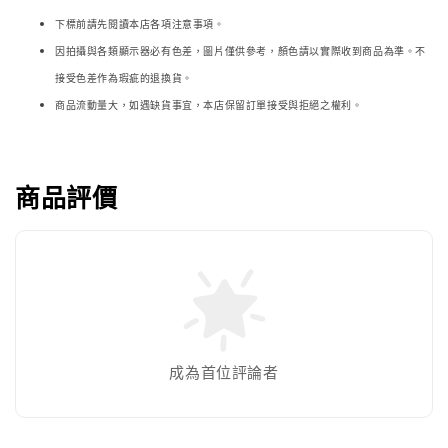
下標前請先閱讀本店各項注意事項。
因拍攝與各類顯示器必
有色差，圖片僅供參考，顏色請以實際收到商品為準。不
接受色差作為瑕疵的退換貨。
商品流動量大，如遇缺貨事宜，本店保留訂單接受與拒絕之權利。
商品評價
成為首位評論者