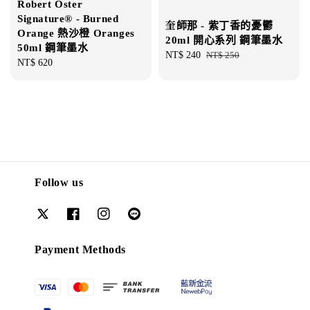
Robert Oster
Signature® - Burned
奎師那 - 紫丁香的憂鬱
Orange 熱沙橙 Oranges
20ml 開心系列 鋼筆墨水
50ml 鋼筆墨水
Sale
NT$ 240
Regular
NT$ 250
Regular
NT$ 620
price
price
price
Follow us
Payment Methods