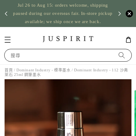
Jul 26 to Aug 15: orders welcome, shipping
暫停寄
US orde
paused during our overseas fair. In-store pickup
available; we ship once we are back.
搜尋
首頁
/
Dominant Industry - 標準墨水
/ Dominant Industry - 112 沙弗
萊石 25ml 鋼筆墨水