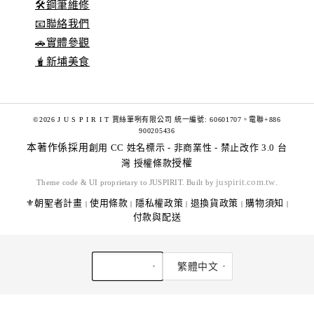
🛠️鋼筆維修
📧聯絡我們
🚗實體參觀
🧋新埔美食
©2026 J U S P I R I T 賈絲筆咧有限公司 統一編號: 60601707。電聯+886
900205436
本著作係採用
創用 CC 姓名標示 - 非商業性 - 禁止改作 3.0 台
灣 授權條款
授權
juspirit.com.tw
Theme code & UI proprietary to JUSPIRIT. Built by
.
⚜️朝聖者計畫
使用條款
隱私權政策
退換貨政策
購物須知
|
|
|
|
|
付款與配送