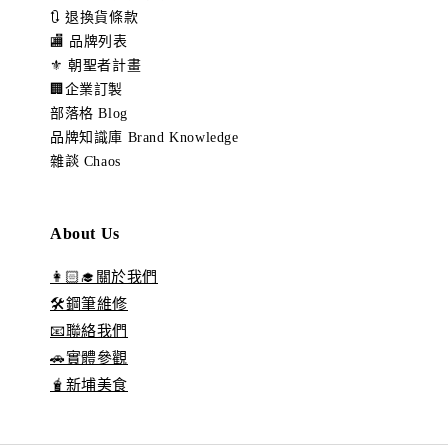
🔃 退換貨條款
🏬 品牌列表
⚜️ 朝聖者計畫
🏢企業訂製
部落格 Blog
品牌知識庫 Brand Knowledge
雜談 Chaos
About Us
👩🏻‍🎓關於我們
🛠️鋼筆維修
📧聯絡我們
🚗實體參觀
🧋新埔美食