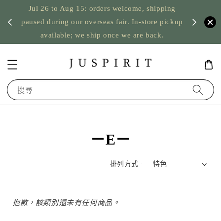
Jul 26 to Aug 15: orders welcome, shipping
暫停寄
US orde
paused during our overseas fair. In-store pickup
available; we ship once we are back.
搜尋
－E－
排列方式 :
抱歉，該類別還未有任何商品。