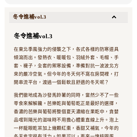
冬令進補vol.3
冬令進補vol.3
在東北季風強力的侵襲之下，各式各樣的防寒道具
傾瀉而出。發熱衣、暖暖包、羽絨外套、毛帽、手
套、襪子，全套的禦寒設備，準備對抗一波波北方
來的嚴冷空氣。但今年的冬天何不窩在房間裡，打
開串流平台，渡過一個鬆軟且舒適的冬天呢？
我們徹地成為沙發馬鈴薯的同時，當然少不了一些
零食來解解饞。芭樂乾與葡萄乾正是最好的選擇，
香濃的芭樂與葡萄將整個夏天濃縮在果乾中，貪婪
品嚐到陽光的滋味時不用擔心體重直線上升。泡上
一杯龍眼乾茶加上幾顆紅棗，香甜又補氣，今年的
冬天肯定很有活力。如果可以，再來一塊桂圓蛋