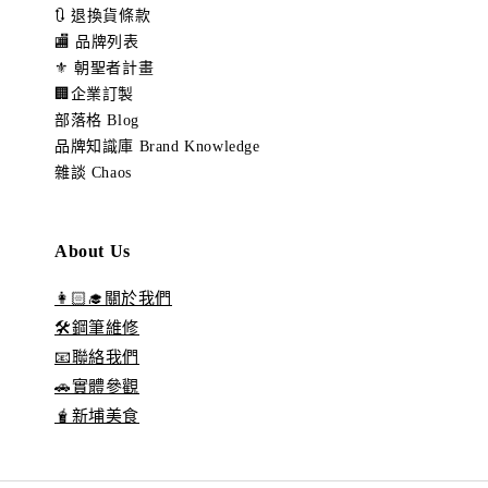
🔃 退換貨條款
🏬 品牌列表
⚜️ 朝聖者計畫
🏢企業訂製
部落格 Blog
品牌知識庫 Brand Knowledge
雜談 Chaos
About Us
👩🏻‍🎓關於我們
🛠️鋼筆維修
📧聯絡我們
🚗實體參觀
🧋新埔美食