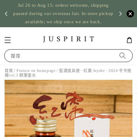
Jul 26 to Aug 15: orders welcome, shipping
暫停寄
US orde
paused during our overseas fair. In-store pickup
available; we ship once we are back.
搜尋
首頁
/
Feature on homepage
/ 藍濃道具屋 - 紅棗 Jujube - 2024 冬令進
補vol.3 鋼筆墨水