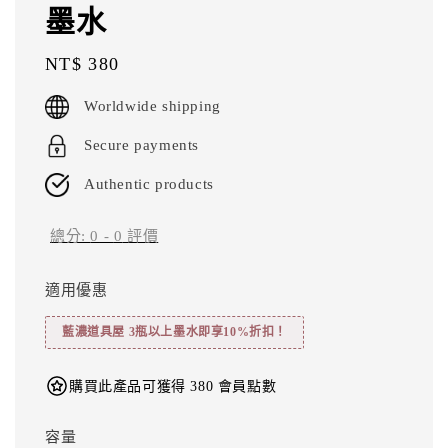
墨水
Regular
NT$ 380
price
Worldwide shipping
Secure payments
Authentic products
總分:
0
-
0
評價
適用優惠
藍濃道具屋 3瓶以上墨水即享10%折扣！
購買此產品可獲得 380 會員點數
容量