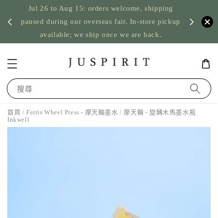
Jul 26 to Aug 15: orders welcome, shipping
暫停寄
US orde
paused during our overseas fair. In-store pickup
available; we ship once we are back.
搜尋
首頁
/
Ferris Wheel Press - 摩天輪墨水
/ 摩天輪 - 旋轉木馬墨水瓶
Inkwell