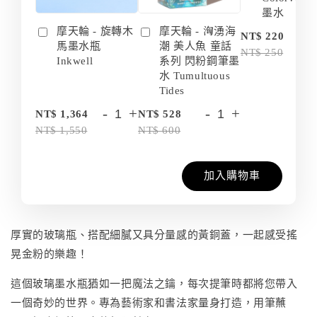
墨水
摩天輪 - 旋轉木
摩天輪 - 洶湧海
-
NT$ 220
馬墨水瓶
潮 美人魚 童話
NT$ 250
Inkwell
系列 閃粉鋼筆墨
水 Tumultuous
Tides
-
+
-
+
NT$ 1,364
NT$ 528
NT$ 1,550
NT$ 600
加入購物車
厚實的玻璃瓶、搭配細膩又具分量感的黃銅蓋，一起感受搖
晃金粉的樂趣！
這個玻璃墨水瓶猶如一把魔法之鑰，每次提筆時都將您帶入
一個奇妙的世界。專為藝術家和書法家量身打造，用筆蘸