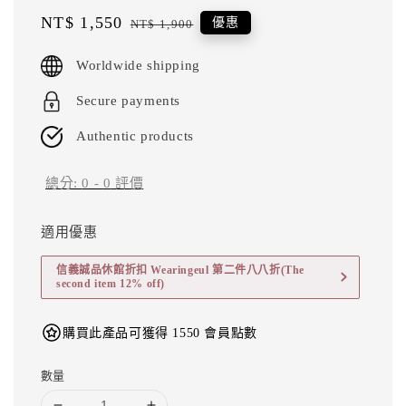
Sale
NT$ 1,550
Regular
優惠
NT$ 1,900
price
price
Worldwide shipping
Secure payments
Authentic products
總分:
0
-
0
評價
適用優惠
信義誠品休館折扣 Wearingeul 第二件八八折(The
second item 12% off)
購買此產品可獲得 1550 會員點數
數量