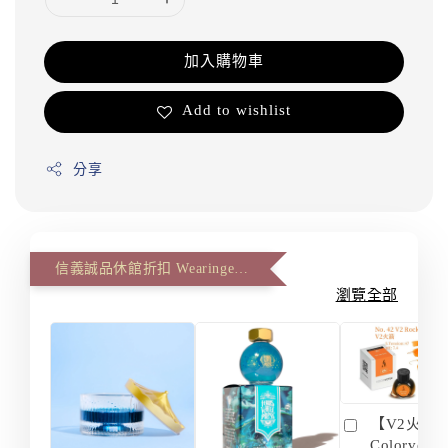
加入購物車
Add to wishlist
分享
信義誠品休館折扣 Wearingeul 第二件八八折(The second item 12% off)
瀏覽全部
【V2火箭 
Colorvers