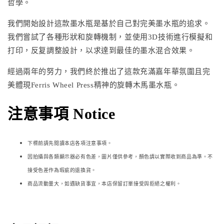
哲學。
我們開始設計這款墨水瓶是基於自己對完美墨水瓶的追求。
我們嘗試了各種形狀和旋轉機制，並使用3D技術進行模擬和
打印，反复調整設計，以求達到最佳的墨水混合效果。
經過兩年的努力，我們終於推出了這款充滿嘉年華氛圍且完
美體現Ferris Wheel Press精神的旋轉木馬墨水瓶。
注意事項 Notice
下標前請先閱讀本店各項注意事項。
因拍攝與各類顯示器必
有色差，圖片僅供參考，顏色請以實際收到商品為準。不
接受色差作為瑕疵的退換貨。
商品流動量大，如遇缺貨事宜，本店保留訂單接受與拒絕之權利。