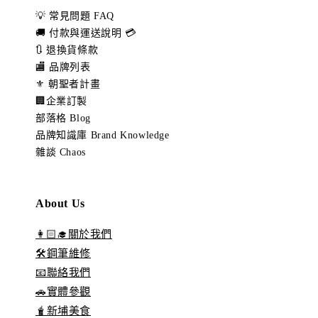
💡 常見問題 FAQ
🚚 付款與運送說明 💳
🔃 退換貨條款
🏬 品牌列表
⚜️ 朝聖者計畫
🏢企業訂製
部落格 Blog
品牌知識庫 Brand Knowledge
雜談 Chaos
About Us
👩🏻‍🎓關於我們
🛠️鋼筆維修
📧聯絡我們
🚗實體參觀
🧋新埔美食