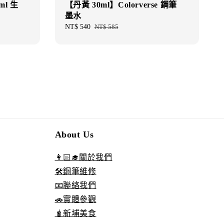
ml 生
【丹黃 30ml】Colorverse 鋼筆
墨水
Sale
NT$ 540
Regular
NT$ 585
price
price
About Us
👩🏻‍🎓關於我們
🛠️鋼筆維修
📧聯絡我們
🚗實體參觀
🧋新埔美食