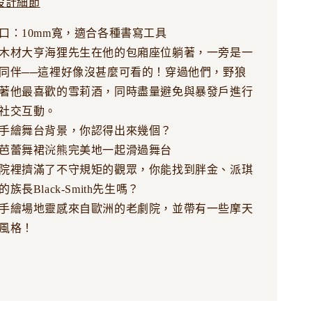
設計細節
口：10mm寬，適合各種書寫工具
木材大亨海狸先生在他的包廂座位躺著，一旁是一
同伴──這裡好像沒甚麼可看的！穿過他們，野狼
著他最喜歡的雪莉酒，同時盡量避免與暴發戶進行
社交互動。
手繪舞台背景，你認得出來幾個？
芭蕾舞裙浣熊完美地一起滑過舞台
院裡擠滿了不守規矩的觀眾，你能找到胖金、派琪
族長Black-Smith先生嗎？
手繪場地靈感來自歐洲的老劇院，並帶有一些摩天
風格！