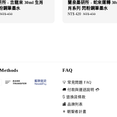
 - 吉龍來 30ml 生肖
蘭泉墨研所 - 蛇來運轉 30
閃粉鋼筆墨水
肖系列 閃粉鋼筆墨水
Regular
NT$ 450
Sale
NT$ 420
Regular
NT$ 450
price
price
price
Methods
FAQ
💡 常見問題 FAQ
🚚 付款與運送說明 💳
🔃 退換貨條款
🏬 品牌列表
⚜️ 朝聖者計畫