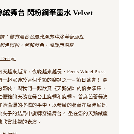
 絲絨舞台 閃粉鋼筆墨水 Velvet
調：
帶有混合金屬光澤的梅洛葡萄酒紅
銀色閃粉，飽和發色，溫暖而深邃
 Design
越來越冷，夜晚越來越長，Ferris Wheel Press
們一起沉迷於這個季節的樂趣之一⏤ 節日盛會！ 穿
的盛裝，與我們一起欣賞《天鵝湖》的優美演繹，
生優雅的天鵝在舞台上旋轉和旋轉。 首席芭蕾舞演
在她瀟灑的搭檔的手中，以精緻的蔓藤花紋伸展她
桃夾子的結局中旋轉穿過舞台。 坐在您的天鵝絨座
地欣賞壯觀的表演。