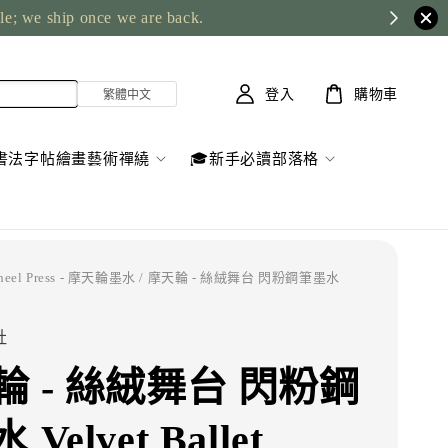
ble; we ship once we are back.
登入
購物車
書法字帖繪畫藝術禪繞
🎓新手必讀部落格
Wheel Press - 摩天輪墨水
/ 摩天輪 - 絲絨舞台 閃粉鋼筆墨水
社
輪 - 絲絨舞台 閃粉鋼
Velvet Ballet