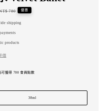
Regular
優惠
NT$ 780
price
ide shipping
 payments
ic products
評價
可獲得 700 會員點數
38ml