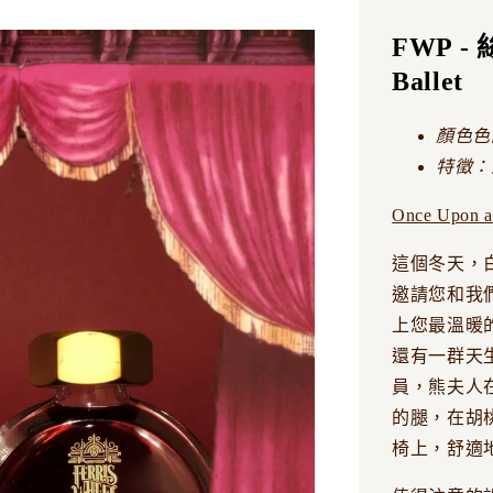
FWP -
Ballet
顏色色
特徵：
Once Upon a
這個冬天，白天
邀請您和我
上您最溫暖
還有一群天
員，熊夫人
的腿，在胡
椅上，舒適