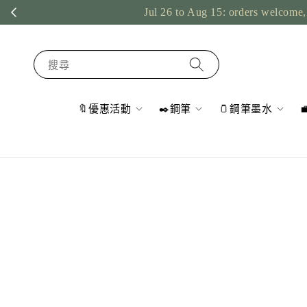
Jul 26 to Aug 15: orders welcome, 
搜尋
🔖優惠活動
✒️鋼筆
🫙鋼筆墨水