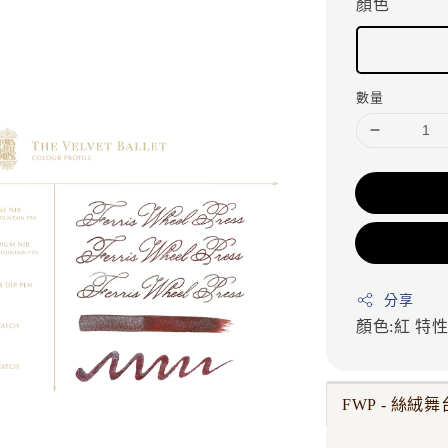
顏色
數量
分享
顏色:紅
特性
FWP - 絲絨舞台