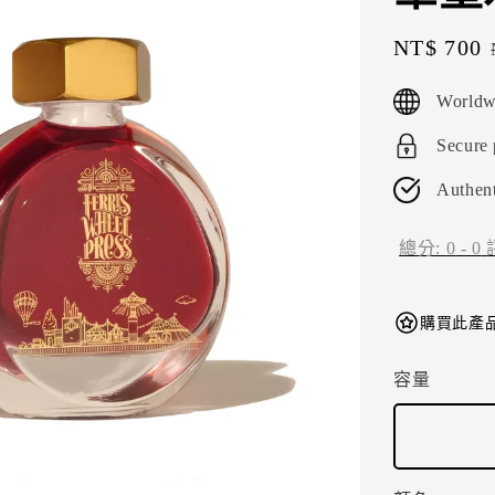
Sale
NT$ 700
price
Worldw
Secure
Authent
總分:
0
-
0
購買此產品
容量