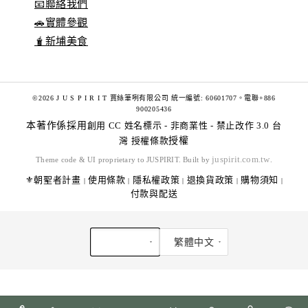
📧聯絡我們
🚗實體參觀
🧋新埔美食
©2026 J U S P I R I T 賈絲筆咧有限公司 統一編號: 60601707。電聯+886
900205436
本著作係採用
創用 CC 姓名標示 - 非商業性 - 禁止改作 3.0 台
灣 授權條款
授權
juspirit.com.tw
Theme code & UI proprietary to JUSPIRIT. Built by
.
⚜️朝聖者計畫
使用條款
隱私權政策
退換貨政策
購物須知
|
|
|
|
|
付款與配送