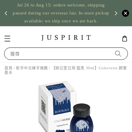
Jul 26 to Aug 15: orders welcome, shipping
暫停寄
US orde
paused during our overseas fair. In-store pickup
available; we ship once we are back.
搜尋
首頁
/
新手中文練字推薦
/ 【辦公室日用 藍黑 30ml】Colorverse 鋼筆
墨水