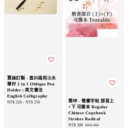
賈絲訂製 - 直斜兩用沾水
筆桿 2 in 1 Oblique Pen
Holder | 英文書法
English Calligraphy
葉曄 - 楷書字帖 部首上
Regular
NT$ 220
-
NT$ 250
+下 可撕本 Regular
price
Chinese Copybook
Strokes Radical
Sale
NT$ 300
Regular
NT$ 360