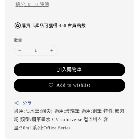
總分:
0
-
0
評價
購買此產品可獲得 450 會員點數
數量
加入購物車
Add to wishlist
分享
適用:沾水筆(圓尖)
適用:玻璃筆
適用:鋼筆
特性:無閃
粉
類型:鋼筆墨水
CV
colorverse
컬러버스
容
量:30ml
系列:Office Series