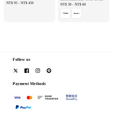
Regular
NT$ 95
-
NT$ 450
Regular
NT$ 30
-
NT$ 60
price
price
Follow us
Payment Methods