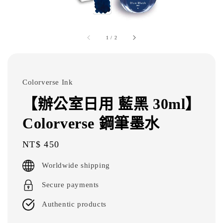
1
/
2
Colorverse Ink
【辦公室日用 藍黑 30ml】
Colorverse 鋼筆墨水
Regular
NT$ 450
price
Worldwide shipping
Secure payments
Authentic products