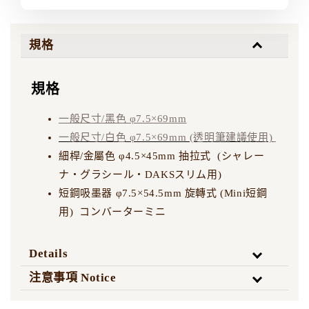
規格
規格
一般尺寸/黑色 φ7.5×69mm
一般尺寸/白色 φ7.5×69mm (透明筆建議使用)
細桿/金屬色 φ4.5×45mm 抽拉式 (シャレー
ナ・グラシール・DAKSスリム用)
短鋼吸墨器 φ7.5×54.5mm 旋轉式 (Mini短鋼
用) コンバーターミニ
Details
注意事項 Notice