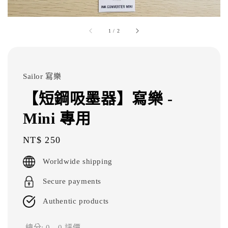
1
/
2
Sailor 寫樂
【短鋼吸墨器】寫樂 -
Mini 專用
Regular
NT$ 250
price
Worldwide shipping
Secure payments
Authentic products
總分:
0
-
0
評價