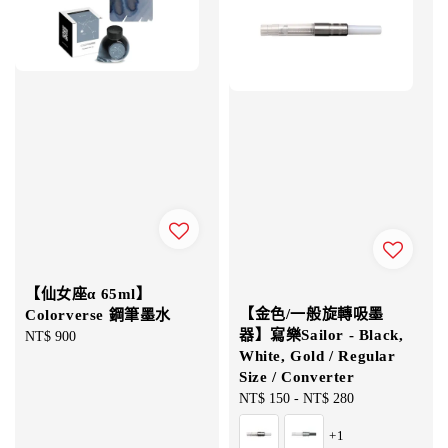
【仙女座α 65ml】
【金色/一般旋轉吸墨
Colorverse 鋼筆墨水
器】寫樂Sailor - Black,
Regular
NT$ 900
White, Gold / Regular
price
Size / Converter
Regular
NT$ 150
-
NT$ 280
price
+1