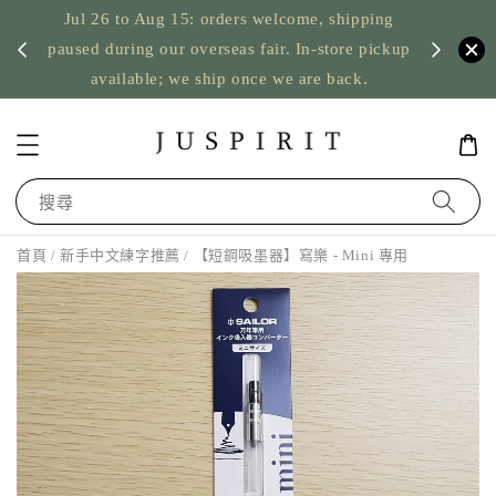
Jul 26 to Aug 15: orders welcome, shipping
暫停寄
US orde
paused during our overseas fair. In-store pickup
available; we ship once we are back.
搜尋
首頁
/
新手中文練字推薦
/ 【短鋼吸墨器】寫樂 - Mini 專用