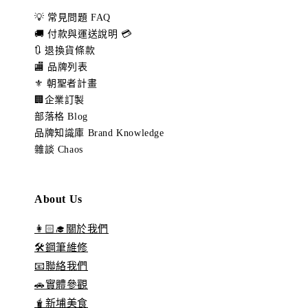
💡 常見問題 FAQ
🚚 付款與運送說明 💳
🔃 退換貨條款
🏬 品牌列表
⚜️ 朝聖者計畫
🏢企業訂製
部落格 Blog
品牌知識庫 Brand Knowledge
雜談 Chaos
About Us
👩🏻‍🎓關於我們
🛠️鋼筆維修
📧聯絡我們
🚗實體參觀
🧋新埔美食