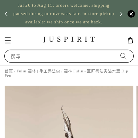
Jul 26 to Aug 15: orders welcome, shipping
暫停寄
US orde
paused during our overseas fair. In-store pickup
available; we ship once we are back.
搜尋
首頁
/
Fulin 福林 | 手工書法尖
/ 福林 Fulin - 巨匠書法尖沾水筆 Dip
Pen