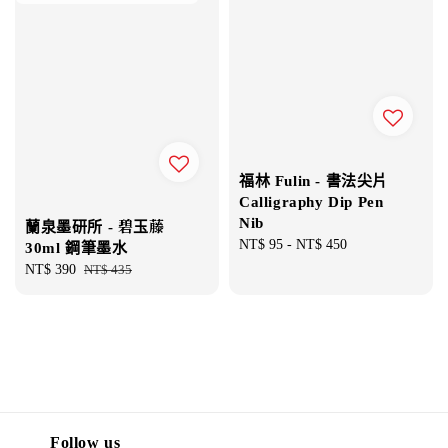
福林 Fulin - 書法尖片
Calligraphy Dip Pen
Nib
蘭泉墨研所 - 碧玉藤
Regular
NT$ 95
-
NT$ 450
30ml 鋼筆墨水
price
Sale
NT$ 390
Regular
NT$ 435
price
price
Follow us