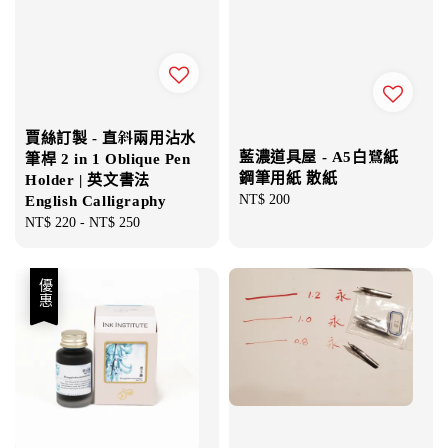
賈絲訂製 - 直斜兩用沾水
藍濃道具屋 - A5白鷺紙
筆桿 2 in 1 Oblique Pen
鋼筆用紙 散紙
Holder | 英文書法
Regular
NT$ 200
English Calligraphy
price
Regular
NT$ 220
-
NT$ 250
price
優惠