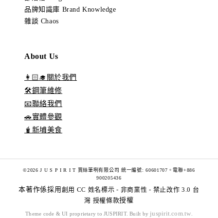
品牌知識庫 Brand Knowledge
雜談 Chaos
About Us
👩🏻‍🎓關於我們
🛠️鋼筆維修
📧聯絡我們
🚗實體參觀
🧋新埔美食
©2026 J U S P I R I T 賈絲筆咧有限公司 統一編號: 60601707。電聯+886
900205436
本著作係採用
創用 CC 姓名標示 - 非商業性 - 禁止改作 3.0 台
灣 授權條款
授權
juspirit.com.tw
Theme code & UI proprietary to JUSPIRIT. Built by
.