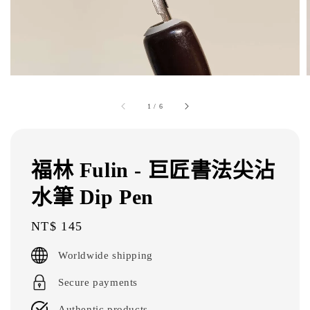
1
/
6
福林 Fulin - 巨匠書法尖沾
水筆 Dip Pen
Regular
NT$ 145
price
Worldwide shipping
Secure payments
Authentic products