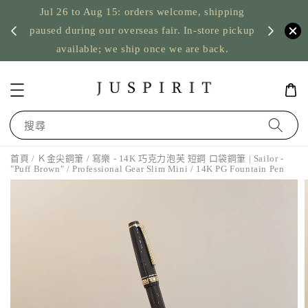
Jul 26 to Aug 15: orders welcome, shipping
暫停寄
US orde
paused during our overseas fair. In-store pickup
available; we ship once we are back.
搜尋
首頁
/
Ｋ金尖鋼筆
/ 寫樂 - 14K 巧克力泡芙 短鋼 口袋鋼筆 | Sailor -
"Puff Brown" / Professional Gear Slim Mini / 14K PG Fountain Pen