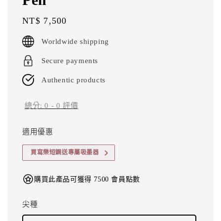
Regular
NT$ 7,500
price
Worldwide shipping
Secure payments
Authentic products
總分:
0
-
0
評價
適用優惠
買寫樂短鋼送專屬吸墨器
購買此產品可獲得 7500 會員點數
尖種