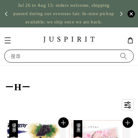
Jul 26 to Aug 15: orders welcome, shipping
暫停寄
US orde
paused during our overseas fair. In-store pickup
available; we ship once we are back.
搜尋
－H－
優惠
優惠