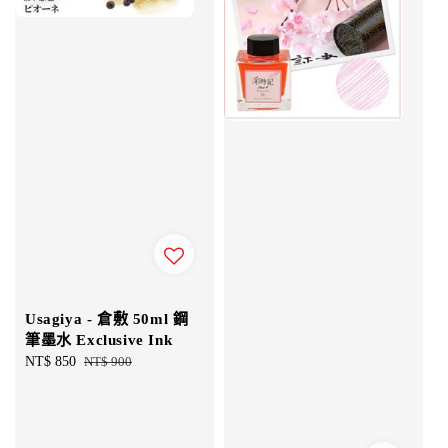
Usagiya - 倉敷 50ml 鋼
筆墨水 Exclusive Ink
Sale
NT$ 850
Regular
NT$ 900
price
price