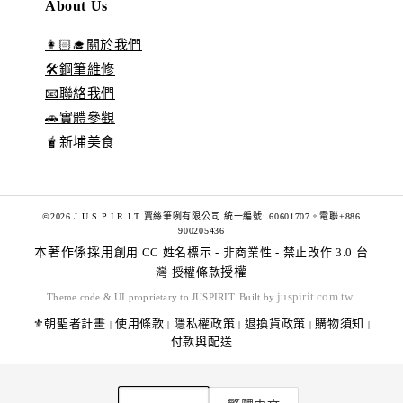
About Us
👩🏻‍🎓關於我們
🛠️鋼筆維修
📧聯絡我們
🚗實體參觀
🧋新埔美食
©2026 J U S P I R I T 賈絲筆咧有限公司 統一編號: 60601707。電聯+886
900205436
本著作係採用
創用 CC 姓名標示 - 非商業性 - 禁止改作 3.0 台
灣 授權條款
授權
juspirit.com.tw
Theme code & UI proprietary to JUSPIRIT. Built by
.
⚜️朝聖者計畫
使用條款
隱私權政策
退換貨政策
購物須知
|
|
|
|
|
付款與配送