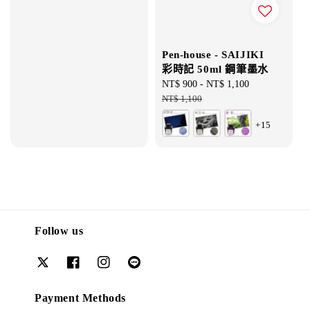
Pen-house - SAIJIKI
彩時記 50ml 鋼筆墨水
Sale
NT$ 900
-
NT$ 1,100
Regular
price
NT$ 1,100
price
+15
Follow us
Payment Methods