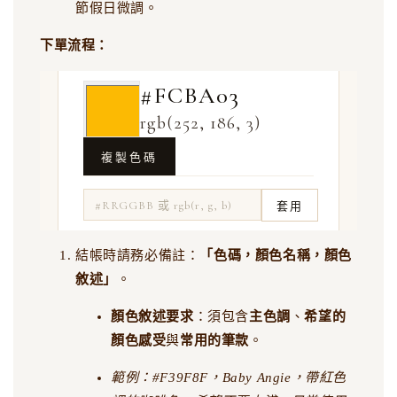
節假日微調。
下單流程：
結帳時請務必備註：
「色碼，顏色名稱，顏色
敘述」
。
顏色敘述要求
：須包含
主色調
、
希望的
顏色感受
與
常用的筆款
。
範例：#F39F8F，Baby Angie，帶紅色