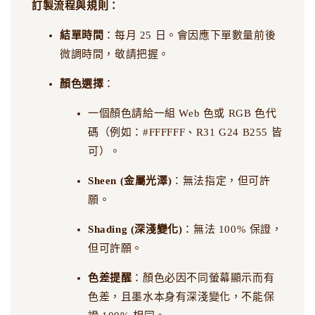
訂製流程與規則：
結單時間
：每月 25 日。會因應下單數量前後
微調時間，敬請把握。
顏色選擇
：
一個顏色請給一組 Web 色或 RGB 色代
碼（例如：#FFFFFF、R31 G24 B255 皆
可）。
Sheen (金屬光澤)
：無法指定，但可許
願。
Shading (深淺變化)
：無法 100% 保證，
但可許願。
色差提醒
：顏色必因不同螢幕顯示而有
色差，且墨水本身有深淺變化，不能保