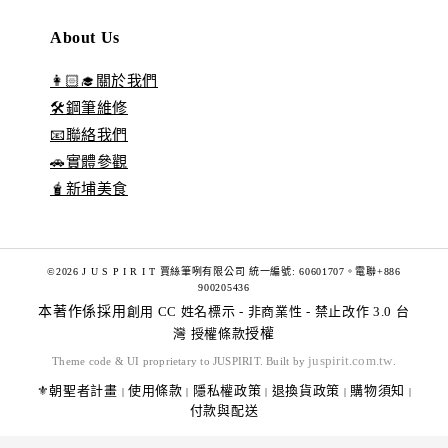
About Us
👩🏻‍🎓關於我們
🛠️鋼筆維修
📧聯絡我們
🚗實體參觀
🧋新埔美食
©2026 J U S P I R I T 賈絲筆咧有限公司 統一編號: 60601707。電聯+886
900205436
本著作係採用
創用 CC 姓名標示 - 非商業性 - 禁止改作 3.0 台
灣 授權條款
授權
juspirit.com.tw
Theme code & UI proprietary to JUSPIRIT. Built by
.
⚜️朝聖者計畫
使用條款
隱私權政策
退換貨政策
購物須知
|
|
|
|
|
付款與配送