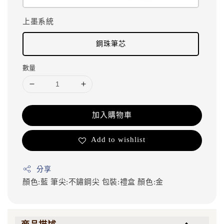
上墨系統
鋼珠筆芯
數量
加入購物車
Add to wishlist
分享
顏色:藍
筆尖:不鏽鋼尖
包裝:禮盒
顏色:金