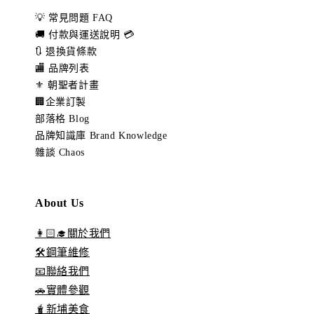
💡 常見問題 FAQ
🚚 付款與運送說明 💳
🔃 退換貨條款
🏬 品牌列表
⚜️ 朝聖者計畫
🏢企業訂製
部落格 Blog
品牌知識庫 Brand Knowledge
雜談 Chaos
About Us
👩🏻‍🎓關於我們
🛠️鋼筆維修
📧聯絡我們
🚗實體參觀
🧋新埔美食