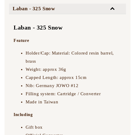
面尖 十字尖
Laban - 325 Snow
-
+
NT$ 5,500
NT$ 5,500
Laban - 325 Snow
NT$ 7,500
NT$ 7,500
Feature
加入購物車
Holder/Cap: Material: Colored resin barrel,
brass
Weight: approx 36g
Capped Length: approx 15cm
Laban 刻字服務
Nib: Germany JOWO #12
Filling system: Cartridge / Converter
Made in Taiwan
Including
Gift box