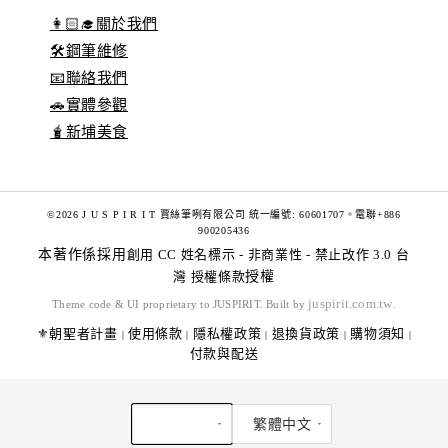
👩🏻‍🎓關於我們
🛠️鋼筆維修
📧聯絡我們
🚗實體參觀
🧋新埔美食
©2026 J U S P I R I T 賈絲筆咧有限公司 統一編號: 60601707。電聯+886
900205436
本著作係採用
創用 CC 姓名標示 - 非商業性 - 禁止改作 3.0 台
灣 授權條款
授權
juspirit.com.tw
Theme code & UI proprietary to JUSPIRIT. Built by
.
⚜️朝聖者計畫
使用條款
隱私權政策
退換貨政策
購物須知
|
|
|
|
|
付款與配送