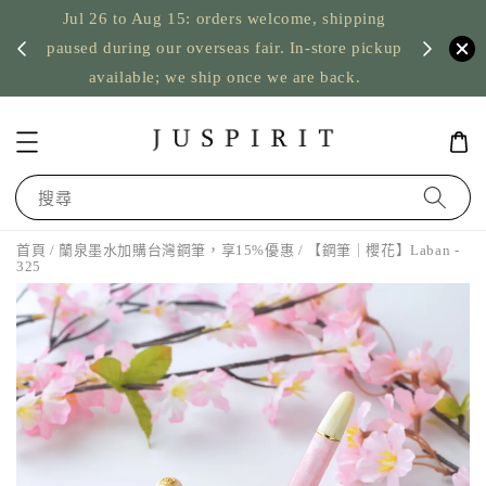
Jul 26 to Aug 15: orders welcome, shipping
暫停寄
US orde
paused during our overseas fair. In-store pickup
available; we ship once we are back.
搜尋
首頁
/
蘭泉墨水加購台灣鋼筆，享15%優惠
/ 【鋼筆｜櫻花】Laban -
325