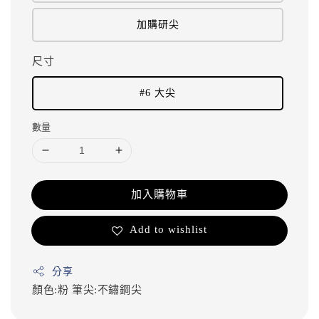
加購研尖
尺寸
#6 大尖
數量
加入購物車
Add to wishlist
分享
顏色:粉
筆尖:不鏽鋼尖