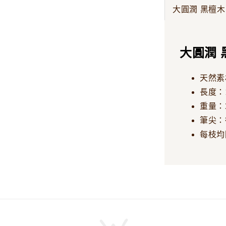
大圓潤 黑檀木
大圓潤 
天然素
長度：1
重量：3
筆尖：德
每枝均