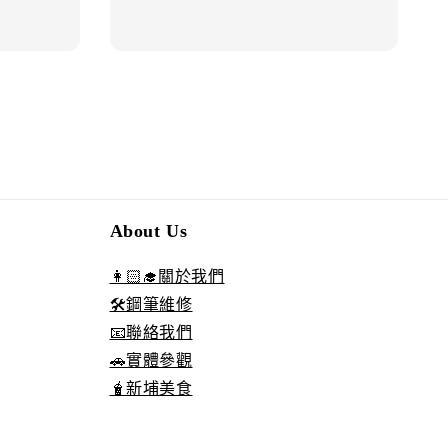
About Us
👩🏻‍🎓關於我們
🛠️鋼筆維修
📧聯絡我們
🚗實體參觀
🧋新埔美食