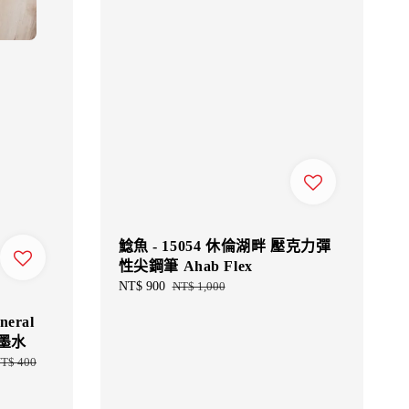
鯰魚 - 15054 休倫湖畔 壓克力彈
性尖鋼筆 Ahab Flex
Sale
NT$ 900
Regular
NT$ 1,000
price
price
neral
鋼筆墨水
T$ 400