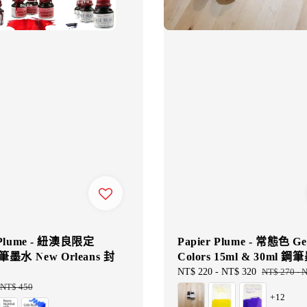
 Plume - 紐澳良限定
Papier Plume - 常態色 Ge
筆墨水 New Orleans 封
Colors 15ml & 30ml 
Sale
NT$ 220
-
NT$ 320
Regular
NT$ 270
-
N
price
price
Regular
NT$ 450
+12
price