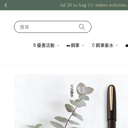
Jul 26 to Aug 15: orders welcome, 
搜尋
🔖優惠活動
✒️鋼筆
🫙鋼筆墨水