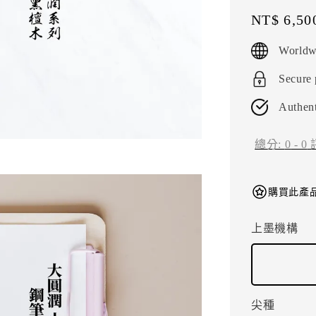
Regular
NT$ 6,50
price
Worldw
Secure
Authent
總分:
0
-
0
購買此產品
上墨機構
尖種