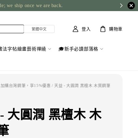
ble; we ship once we are back.
登入
購物車
書法字帖繪畫藝術禪繞
🎓新手必讀部落格
加購台灣鋼筆，享15%優惠
/ 天益 - 大圓潤 黑檀木 木質鋼筆
- 大圓潤 黑檀木 木
筆