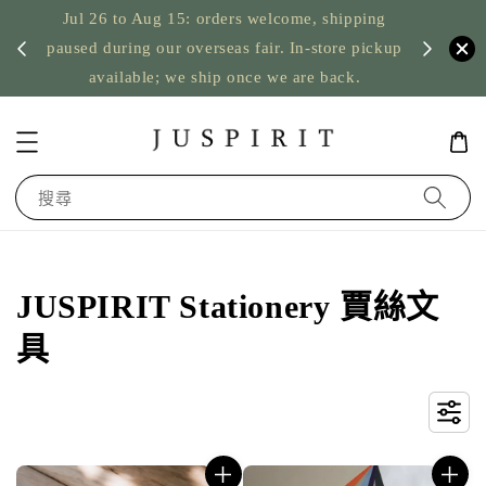
Jul 26 to Aug 15: orders welcome, shipping
暫停寄
US orde
paused during our overseas fair. In-store pickup
available; we ship once we are back.
搜尋
JUSPIRIT Stationery 賈絲文
具