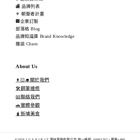
🏬 品牌列表
⚜️ 朝聖者計畫
🏢企業訂製
部落格 Blog
品牌知識庫 Brand Knowledge
雜談 Chaos
About Us
👩🏻‍🎓關於我們
🛠️鋼筆維修
📧聯絡我們
🚗實體參觀
🧋新埔美食
©2026 J U S P I R I T 賈絲筆咧有限公司 統一編號: 60601707。電聯+886