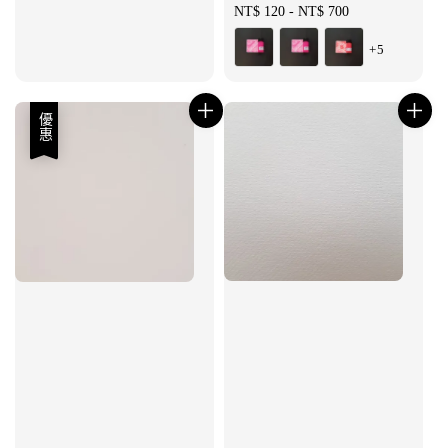
Regular
NT$ 120
-
NT$ 700
price
+5
優惠